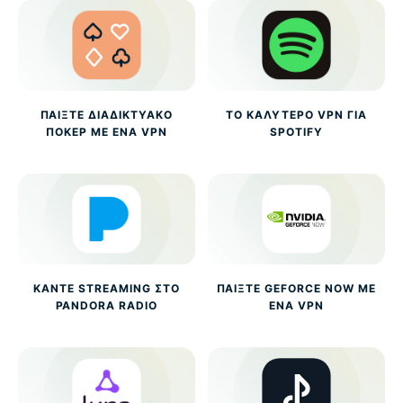
ΠΑΊΞΤΕ ΔΙΑΔΙΚΤΥΑΚΌ
ΤΟ ΚΑΛΎΤΕΡΟ VPN ΓΙΑ
ΠΌΚΕΡ ΜΕ ΈΝΑ VPN
SPOTIFY
ΚΆΝΤΕ STREAMING ΣΤΟ
ΠΑΊΞΤΕ GEFORCE NOW ΜΕ
PANDORA RADIO
ΈΝΑ VPN