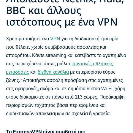
Εργαλεία αποστολής μηνυμάτων
BBC και άλλους
ιστότοπους με ένα VPN
Παιχνίδια & μουσική
Οδηγοί βοήθειας
Χρησιμοποιήστε ένα
VPN
για τη διαδικτυακή εμπειρία
που θέλετε, χωρίς συμβιβασμούς ασφαλείας και
Συχνές ερωτήσεις: Ροή με VPN
απορρήτου. Κάντε streaming και κατεβάστε το αγαπημένο
σας περιεχόμενο, όπως ριάλιτι,
ζωντανές αθλητικές
μεταδόσεις
και
διεθνή κανάλια
με απεριόριστο εύρος
Πώς να αποκτήσετε ένα VPN
ζώνης.* Αποκτήστε ασφαλή πρόσβαση στις αγαπημένες
σας εφαρμογές, ακόμα και σε δημόσια δίκτυα Wi-Fi, χάρη
Ξεκινήστε τη ροή με το ExpressVPN
στους διακομιστές σε πάνω από 113 χώρες. Παράκαμψη
περιορισμών ταχύτητας βάσει περιεχομένου και
Γιατί να χρησιμοποιήσετε το ExpressVPN;
διαδικτυακών αποκλεισμών σε σχολεία ή γραφεία.
Αποκτήστε το ExpressVPN σήμερα για να
Το ExpressVPN είναι συμβατό με: