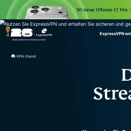
30 neue iPhone 17 Pro.
ExpressVPN en
ExpressVPN for Teams
VPN-Dienst
VPN protection for grow
to deploy, simple to man
D
scale.
Stre