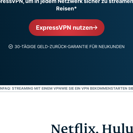
ressVPN, um in jedem Netzwerk sicher zu streamen 
und mehr.
Intelligenz basiert.
Reisen*
Identity
Defender
Leistungsstarke
ExpressVPN nutzen
Suite mit Tools
für ID-Schutz,
Monitorung und
30-TÄGIGE GELD-ZURÜCK-GARANTIE FÜR NEUKUNDEN
Datenlöscung
EN
FAQ: STREAMING MIT EINEM VPN
WIE SIE EIN VPN BEKOMMEN
STARTEN SI
Netflix, Hulu