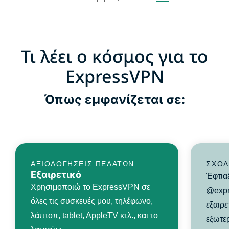
Τι λέει ο κόσμος για το
ExpressVPN
Όπως εμφανίζεται σε:
ΑΞΙΟΛΟΓΉΣΕΙΣ ΠΕΛΑΤΏΝ
ΣΧΌΛ
Εξαιρετικό
Έφτια
Χρησιμοποιώ το ExpressVPN σε
@expr
όλες τις συσκευές μου, τηλέφωνο,
εξαιρε
λάπτοπ, tablet, AppleTV κτλ., και το
εξωτερ