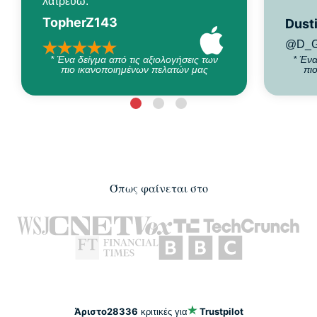
λατρεύω.
TopherZ143
Dusti
@D_G
* Ένα δείγμα από τις αξιολογήσεις των
* Ένα
πιο ικανοποιημένων πελατών μας
πι
Όπως φαίνεται στο
Άριστο
28336
Trustpilot
κριτικές για