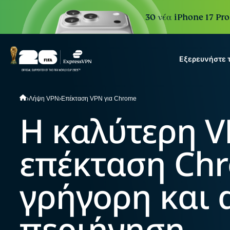
30 νέα iPhone 17 Pro
Εξερευνήστε 
ExpressVPN for Teams
Λήψη VPN
Επέκταση VPN για Chrome
VPN protection for growi
Η καλύτερη 
to deploy, simple to manag
scale.
επέκταση Chr
γρήγορη και
περιήγηση