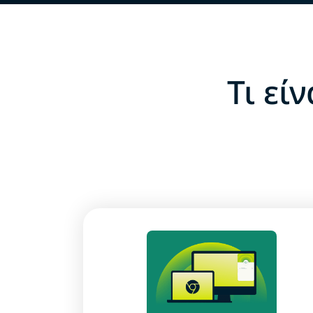
Τι εί