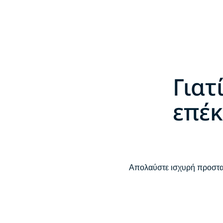
Γιατ
επέκ
Απολαύστε ισχυρή προστασ