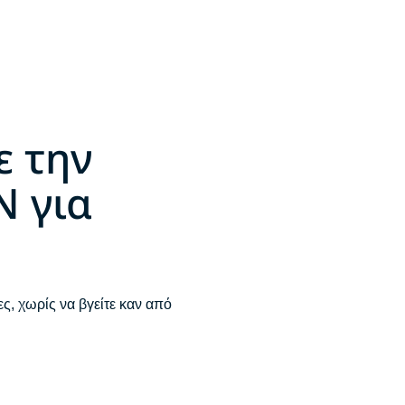
ε την
N για
, χωρίς να βγείτε καν από