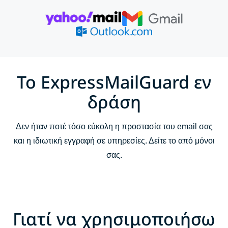
Γιατί να χρησιμοποιήσω το ExpressMailGuard;
Πώς λειτουργεί το ExpressMailGuard
Λειτουργίες του ExpressMailGuard
Το ExpressMailGuard εν
δράση
Συχνές ερωτήσεις
Δεν ήταν ποτέ τόσο εύκολη η προστασία του email σας
και η ιδιωτική εγγραφή σε υπηρεσίες. Δείτε το από μόνοι
σας.
Γιατί να χρησιμοποιήσω