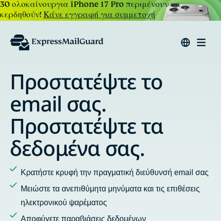
30 ολοκαίνουργια iPhone 17 Pro περιμένουν να
κερδηθούν!
Κάνε εγγραφή για συμμετοχή
 το
Απαντήστε και
email με α
ιδιωτικό
 τα
ς.
Ορίστε alias για όλη τη δραστηρ
Αποτρέψτε την παρακολούθηση κ
email
 διεύθυνσή email σας
Προσθέστε πολλαπλούς παραλήπ
α και τις επιθέσεις
σας
Κάντε χρήση προσαρμοσμένων 
ένων