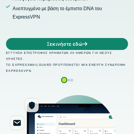
ο DNA του
ώ
Ξεκινήστε εδ
ΕΡΏΝ ΓΙΑ ΝΈΟΥΣ
ΕΓΓΎΗΣΗ ΕΠΙΣΤΡΟΦΉΣ ΧΡΗΜΆΤΩΝ 30 ΗΜ
ΧΡΉΣΤΕΣ.
ΜΙΑ ΕΝΕΡΓΉ ΣΥΝΔΡΟΜΉ
ΤΟ EXPRESSMAILGUARD ΠΡΟΫΠΟΘΈΤΕΙ 
EXPRESSVPN.