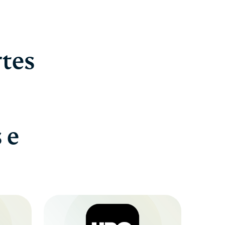
tes
 e