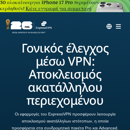
30 ολοκαίνουργια iPhone 17 Pro περιμένουν να
κερδηθούν!
Κάνε εγγραφή για συμμετοχή
Γονικός έλεγχος
μέσω VPN:
Αποκλεισμός
ακατάλληλου
περιεχομένου
Οι εφαρμογές του ExpressVPN προσφέρουν λειτουργία
αποκλεισμού ακατάλληλων ιστότοπων, η οποία
προσφέρεται στα συνδρομητικά πακέτα Pro και Advanced.