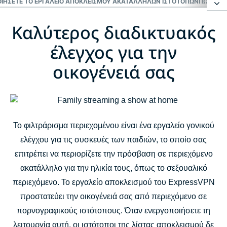
ΟΙΉΣΕΤΕ ΤΟ ΕΡΓΑΛΕΊΟ ΑΠΟΚΛΕΙΣΜΟΎ ΑΚΑΤΆΛΛΗΛΩΝ ΙΣΤΌΤΟΠΩΝ
ΠΏΣ ΛΕΙ
Καλύτερος διαδικτυακός
Καλύτερος διαδικτυακός έλεγχος για την
οικογένειά σας
έλεγχος για την
οικογένειά σας
Πώς να ενεργοποιήσετε και να απενεργοποιήσετε το
εργαλείο αποκλεισμού ακατάλληλων ιστότοπων
Πώς λειτουργεί το εργαλείο αποκλεισμού ακατάλληλων
Το φιλτράρισμα περιεχομένου είναι ένα εργαλείο γονικού
ιστότοπων του ExpressVPN;
ελέγχου για τις συσκευές των παιδιών, το οποίο σας
επιτρέπει να περιορίζετε την πρόσβαση σε περιεχόμενο
Συχνές ερωτήσεις
ακατάλληλο για την ηλικία τους, όπως το σεξουαλικό
περιεχόμενο. Το εργαλείο αποκλεισμού του ExpressVPN
προστατεύει την οικογένειά σας από περιεχόμενο σε
πορνογραφικούς ιστότοπους. Όταν ενεργοποιήσετε τη
λειτουργία αυτή, οι ιστότοποι της λίστας αποκλεισμού δε