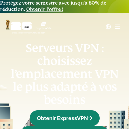
Protégez votre semestre avec jusqu'à 80% de
réduction.
Obtenir l'offre !
Serveurs VPN :
choisissez
l’emplacement VPN
le plus adapté à vos
besoins
Obtenir ExpressVPN