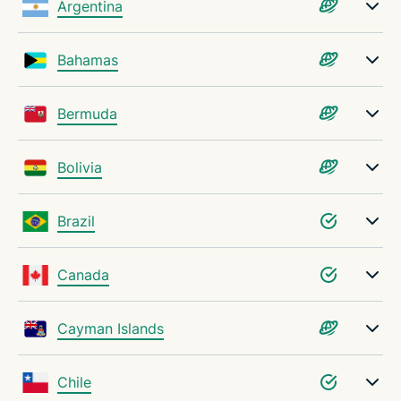
Argentina
Avantages de l’utilisation de différents
Bahamas
emplacements VPN
Bermuda
Outils pour vous aider à choisir le meilleur serveur
VPN
Bolivia
Résolution des problèmes de serveur VPN
Brazil
Pourquoi choisir ExpressVPN ?
Canada
FAQ : Serveurs VPN
Cayman Islands
Essayez ExpressVPN dès aujourd’hui, sans
Chile
engagement