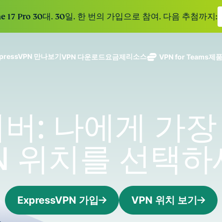
e 17 Pro 30대. 30일. 한 번의 가입으로 참여. 다음 추첨까지:
xpressVPN 만나보기
리소스
VPN 다운로드
요금제
VPN for Teams
제
ExpressVPN
ExpressMailGuard
113개 국가의
Get fast, secure
메일 수신함과 신원을
안전한 서버를
노로그 정책
Windows
VPN이란?
NEW
ing teams. Easy
보호하는 비공개 이메
갖춘 업계 최고
여러 기기에서 사용 가능
MacOS
입문자용 VPN
NEW
age, built to
서버: 나에게 가
일 릴레이 서비스입니
의 초고속 VPN
holiday.
안전하게 이용하는 온라인 서비스
Linux
VPN 사용 방법
NEW
다.
입니다.
eSIM
모든 기능 살펴보기
VPN 암호화 정보
ExpressAI
150개 이
N 위치를 선택
컨피덴셜 컴퓨
지역에서 
ExpressKeys
팅으로 구동되
가능한 무
안전한 비밀번
하나의 구독으로 종합적
어 프라이버시
eSIM.
호 관리와 다중
세요. 완벽한 작동으로
중심 인공 지
인증 등을 제공
능을 선사하는
합니다.
ExpressVPN 가입
VPN 위치 보기
모든 제품 보기
최초의 소비자
용 AI입니다.