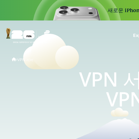
새로운 iPhon
E
ExpressVPN for Teams
VPN 서버
VPN protection for grow
to deploy, simple to man
VPN 
scale.
VP