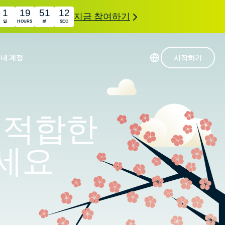
1
19
51
11
지금 참여하기
일
HOURS
분
SEC
품
내 계정
시작하기
113개 국가의 서버
Intego
초고속 VPN
장 적합한
com
Award-
게임용 VPN
winning
ExpressVPN 소개
macOS
상의
하세요
antivirus,
사용
firewall,
료
인 첨단 개인정보 보호 및 보안 도구를 이용해 보
system tools,
 더욱 탁월한 디지털 라이프를 선사합니다.
and more.