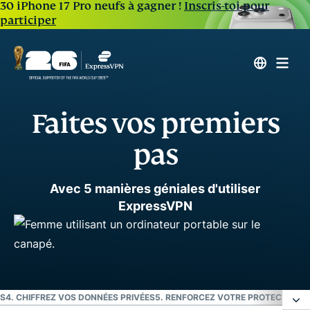
30 iPhone 17 Pro neufs à gagner !
Inscris-toi pour
participer
Faites vos premiers
pas
Avec 5 manières géniales d'utiliser
ExpressVPN
ES
4. CHIFFREZ VOS DONNÉES PRIVÉES
5. RENFORCEZ VOTRE PROTECTION
U