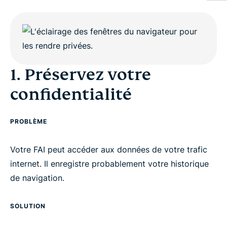
1. Préservez votre confidentialité
2. Rejoignez la lutte contre la censure
1. Préservez votre
3. Faites des économies
confidentialité
4. Chiffrez vos données privées
PROBLÈME
5. Renforcez votre protection
Votre FAI peut accéder aux données de votre trafic
internet. Il enregistre probablement votre historique
Un de vos amis a besoin d'un VPN ?
de navigation.
Vous cherchez un VPN ? Voici pourquoi choisir
SOLUTION
ExpressVPN