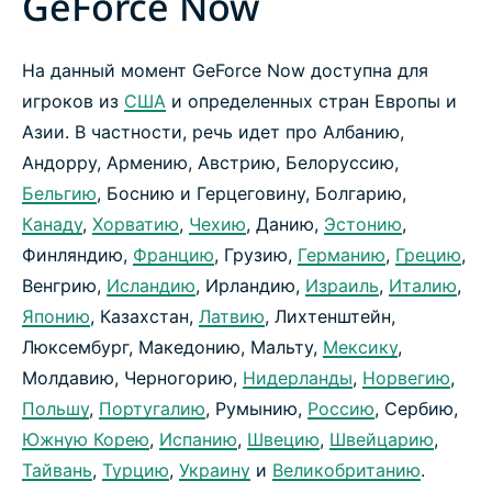
GeForce Now
На данный момент GeForce Now доступна для
игроков из
США
и определенных стран Европы и
Азии. В частности, речь идет про Албанию,
Андорру, Армению, Австрию, Белоруссию,
Бельгию
, Боснию и Герцеговину, Болгарию,
Канаду
,
Хорватию
,
Чехию
, Данию,
Эстонию
,
Финляндию,
Францию
, Грузию,
Германию
,
Грецию
,
Венгрию,
Исландию
, Ирландию,
Израиль
,
Италию
,
Японию
, Казахстан,
Латвию
, Лихтенштейн,
Люксембург, Македонию, Мальту,
Мексику
,
Молдавию, Черногорию,
Нидерланды
,
Норвегию
,
Польшу
,
Португалию
, Румынию,
Россию
, Сербию,
Южную Корею
,
Испанию
,
Швецию
,
Швейцарию
,
Тайвань
,
Турцию
,
Украину
и
Великобританию
.