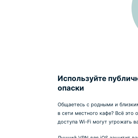
Используйте публичн
опаски
Общаетесь с родными и близким
в сети местного кафе? Всё это 
доступа Wi-Fi могут угрожать в
Лучший VPN для iOS защитит в