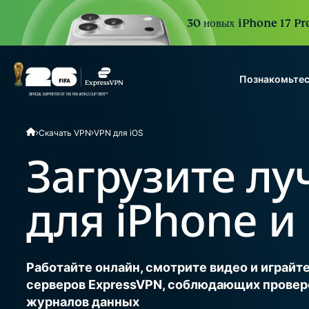
30 новых iPhone 17 Pro
Познакомьтес
ExpressVPN for Teams
Скачать VPN
VPN для iOS
VPN protection for grow
to deploy, simple to man
Загрузите л
scale.
для iPhone и 
Работайте онлайн, смотрите видео и играйт
серверов ExpressVPN, соблюдающих провер
журналов данных