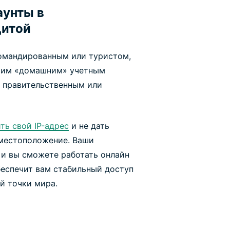
аунты в
щитой
омандированным или туристом,
воим «домашним» учетным
, правительственным или
ть свой IP-адрес
и не дать
 местоположение. Ваши
 и вы сможете работать онлайн
беспечит вам стабильный доступ
й точки мира.