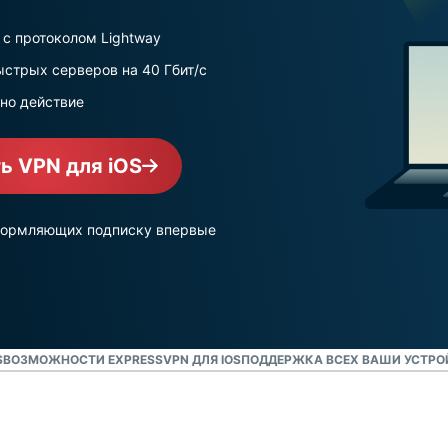
аутентификация
и приватных
Смотреть все проду
и не только.
вычислений.
с протоколом Lightway
Identity
стрых серверов на 40 Гбит/с
Defender
Мощный
дно действие
набор
решений для
ь VPN для iOS
защиты ID,
мониторинга
утечек
 оформляющих подписку впервые
данных и их
удаления.
S
ВОЗМОЖНОСТИ EXPRESSVPN ДЛЯ IOS
ПОДДЕРЖКА ВСЕХ ВАШИ УСТРОЙ