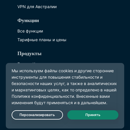
VPN для Австралии
Функции
Все функции
Тарифные планы и цены
Продукты
ExpressKeys
ExpressMailGuard
eSIM
ExpressAI
О компании ExpressVPN
О нас
Live Chat
Защита безопасности