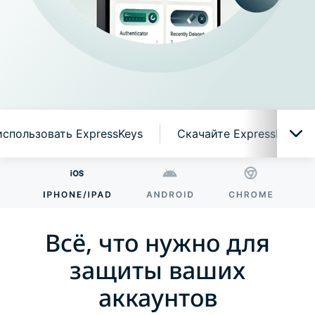
использовать ExpressKeys
Скачайте ExpressKeys н
Всё, что нужно для защиты ваших аккаунтов
Почему стоит выбрать ExpressKeys?
Всё, что нужно для
защиты ваших
Умные функции, простой в использовании
аккаунтов