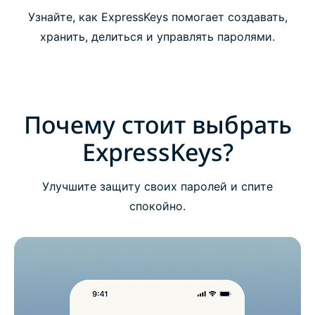
Начните использовать ExpressKeys
Узнайте, как ExpressKeys помогает создавать,
хранить, делиться и управлять паролями.
Скачайте ExpressKeys на мобильные
устройства
Часто задаваемые вопросы об ExpressKeys
Почему стоит выбрать
ExpressKeys?
Воспользуйтесь ExpressKeys в пробном режиме,
ничем не рискуя
Улучшите защиту своих паролей и спите
спокойно.