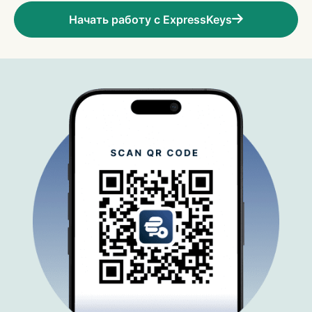
Начать работу с ExpressKeys