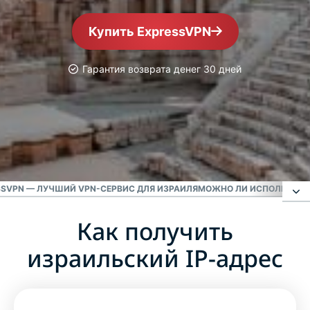
Купить ExpressVPN
Гарантия возврата денег 30 дней
Лучший VPN-сервис
VPN №1 для Израиля
SSVPN — ЛУЧШИЙ VPN-СЕРВИС ДЛЯ ИЗРАИЛЯ
МОЖНО ЛИ ИСПОЛЬЗОВАТ
Как получить
Как получить израильский IP-адрес
израильский IP-адрес
Зачем использовать израильские серверы
ExpressVPN?