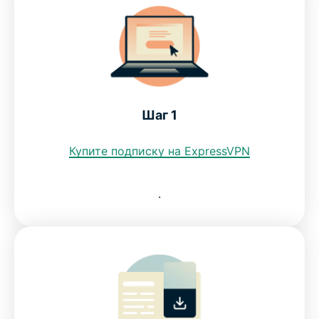
VPN для Израиля на всех ваших устройств
Убедитесь сами, что ExpressVPN — лучший
VPN-сервис для Израиля
Шаг 1
Можно ли использовать бесплатные VPN, чтобы
получить IP Израиля?
Купите подписку на ExpressVPN
ЧаВо: работа с VPN для Израиля
.
ExpressVPN для всех стран
Получите израильский IP-адрес без всякого
риска