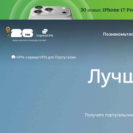
30 новых iPhone 17 Pro
Познакомьтес
ExpressVPN for Teams
VPN-сервер
VPN для Португалии
VPN protection for grow
to deploy, simple to man
Лучш
scale.
Получите португальски