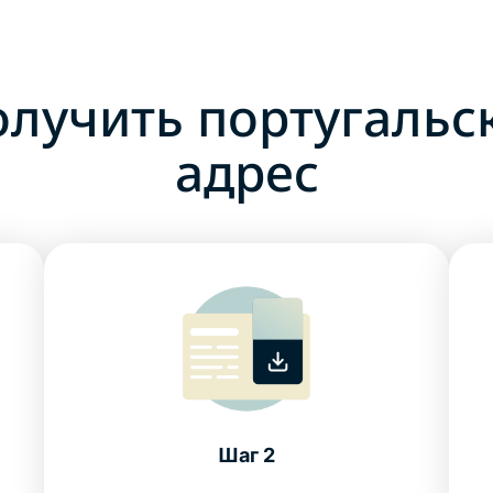
олучить португальск
адрес
Шаг 2