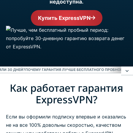
недоступна.
Купить ExpressVPN
ИЛИ 30 ДНЕЙ?
ПОЧЕМУ ГАРАНТИЯ ЛУЧШЕ БЕСПЛАТНОГО ПРОБНОГО ПЕ
Как работает гарантия
Как работает гарантия ExpressVPN?
ExpressVPN?
Гарантия действует 1 месяц или 30 дней?
Если вы оформили подписку впервые и оказались
Почему гарантия лучше бесплатного пробного
не на все 100% довольны скоростью, качеством
периода?