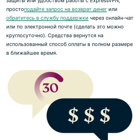
защиты или удобством работы с ExpressVPN,
просто
подайте запрос на возврат денег
или
Типичные вопросы
обратитесь в службу поддержки
через онлайн-чат
или по электронной почте (сделать это можно
круглосуточно). Средства вернутся на
Попробуйте ExpressVPN без риска
использованный способ оплаты в полном размере
в ближайшее время.