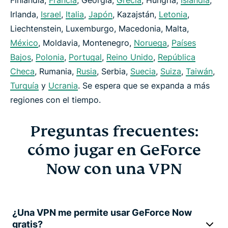
Finlandia,
Francia
, Georgia,
Grecia
, Hungría,
Islandia
,
Irlanda,
Israel
,
Italia
,
Japón
, Kazajstán,
Letonia
,
Liechtenstein, Luxemburgo, Macedonia, Malta,
México
, Moldavia, Montenegro,
Noruega
,
Países
Bajos
,
Polonia
,
Portugal
,
Reino Unido
,
República
Checa
, Rumania,
Rusia
, Serbia,
Suecia
,
Suiza
,
Taiwán
,
Turquía
y
Ucrania
. Se espera que se expanda a más
regiones con el tiempo.
Preguntas frecuentes:
cómo jugar en GeForce
Now con una VPN
¿Una VPN me permite usar GeForce Now
gratis?