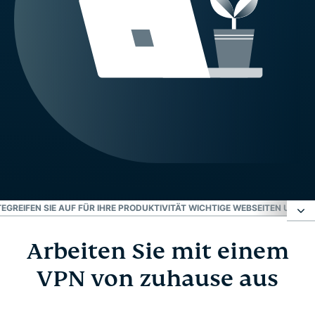
TE
GREIFEN SIE AUF FÜR IHRE PRODUKTIVITÄT WICHTIGE WEBSEITEN UND A
Arbeiten Sie mit einem
Arbeiten Sie mit einem VPN von zuhause aus
VPN von zuhause aus
Nutzen Sie ein VPN für Ihr Homeoffice in 3
einfachen Schritten