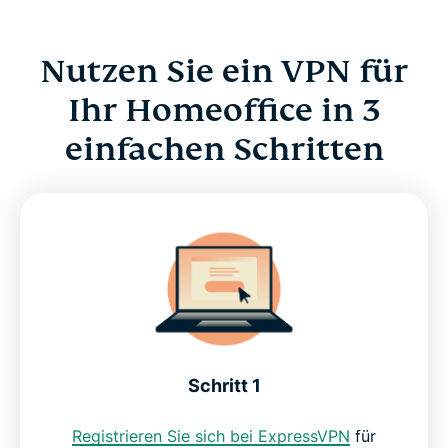
Das beste Tool für die Fernarbeit zum Schutz
Nutzen Sie ein VPN für
sensibler Daten
Ihr Homeoffice in 3
einfachen Schritten
Entdecken Sie das unerschlossene Potenzial Ihrer
Streamingdienste
Greifen Sie auf für Ihre Produktivität wichtige
Webseiten und Apps zu
Wie ein VPN funktioniert
Warum sollten Sie ExpressVPN nutzen?
Schritt 1
Registrieren Sie sich bei ExpressVPN
für
Nutzen Sie ExpressVPN für alle Ihre Geräte