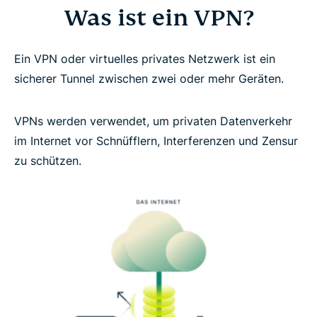
Was ist ein VPN?
Was ist ein VPN?
So verwenden Sie ein VPN in 3 einfachen
Ein VPN oder virtuelles privates Netzwerk ist ein
Schritten:
sicherer Tunnel zwischen zwei oder mehr Geräten.
Ein VPN für alle Geräte
VPNs werden verwendet, um privaten Datenverkehr
im Internet vor Schnüfflern, Interferenzen und Zensur
zu schützen.
Wie Sie eine VPN-Verbindung konfigurieren
Was spricht für die Nutzung eines VPNs?
Wie Sie ein VPN risikofrei nutzen