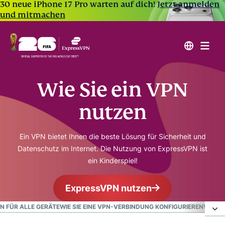
30 neue iPhone 17 Pro warten auf dich!
Jetzt anmelden
und mitmachen
Wie Sie ein VPN
nutzen
Ein VPN bietet Ihnen die beste Lösung für Sicherheit und
Datenschutz im Internet. Die Nutzung von ExpressVPN ist
ein Kinderspiel!
ExpressVPN nutzen
PN FÜR ALLE GERÄTE
WIE SIE EINE VPN-VERBINDUNG KONFIGURIEREN
WAS SP