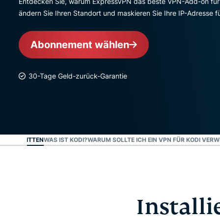
Entdecken Sie, warum ExpressVPN das beste VPN-Add-on für Ko
ändern Sie Ihren Standort und maskieren Sie Ihre IP-Adresse f
Abonnement wählen
30-Tage Geld-zurück-Garantie
IN 3 SCHRITTEN
WAS IST KODI?
WARUM SOLLTE ICH EIN VPN FÜR KODI VER
Installi