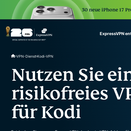
30 neue iPhone 17 Pr
ExpressVPN en
ExpressVPN for Teams
VPN-Dienst
Kodi-VPN
VPN protection for grow
to deploy, simple to man
Nutzen Sie ei
scale.
risikofreies 
für Kodi