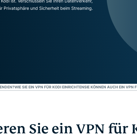
di ist. Verschlüsseln Sie Ihren Datenverkehr,
und mehr.
Intelligenz basiert.
ür Privatsphäre und Sicherheit beim Streaming.
Identity
Defender
Leistungsstarke
Suite mit Tools
für ID-Schutz,
Monitorung und
Datenlöscung
WENDEN?
WIE SIE EIN VPN FÜR KODI EINRICHTEN
SIE KÖNNEN AUCH EIN VPN F
eren Sie ein VPN für 