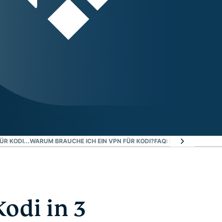
ÜR KODI...
WARUM BRAUCHE ICH EIN VPN FÜR KODI?
FAQ: KODI-VPN
NUTZEN
Kodi in 3