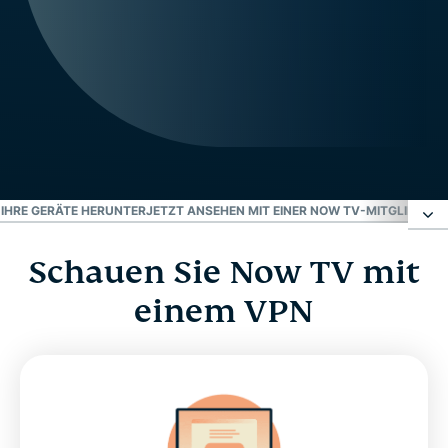
 IHRE GERÄTE HERUNTER
JETZT ANSEHEN MIT EINER NOW TV-MITGLIEDSC
Schauen Sie Now TV mit
Schauen Sie Now TV mit einem VPN
einem VPN
Wo ist Now TV erhältlich?
Warum Sie ein VPN für Now TV benötigen