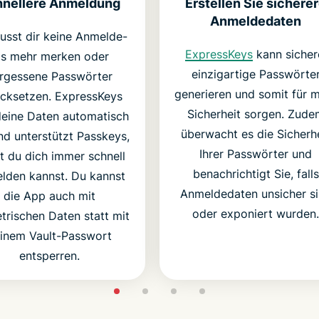
Erstellen Sie sichere
nellere Anmeldung
Anmeldedaten
usst dir keine Anmelde-
ExpressKeys
kann sicher
Ds mehr merken oder
einzigartige Passwörte
rgessene Passwörter
generieren und somit für 
cksetzen. ExpressKeys
Sicherheit sorgen. Zude
 deine Daten automatisch
überwacht es die Sicherh
nd unterstützt Passkeys,
Ihrer Passwörter und
t du dich immer schnell
benachrichtigt Sie, falls
lden kannst. Du kannst
Anmeldedaten unsicher s
die App auch mit
oder exponiert wurden.
trischen Daten statt mit
inem Vault-Passwort
entsperren.