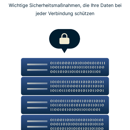
Wichtige Sicherheitsmaßnahmen, die Ihre Daten bei
jeder Verbindung schützen
Was die Leute über ExpressVPN sagen
Erhalten Sie diese Funktionen und mehr, 100 %
risikofrei
Kernfunktionen von ExpressVPN: Datenschutz
und Sicherheit
ExpressVPN-Funktionen für leistungsstarke
Verbindungen
Schutz auf Netzwerkebene und Filterfunktionen
Schützen Sie Ihre Passwörter mit ExpressKeys