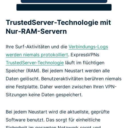
Sorgen Sie mit ExpressAI für die Geheimhaltung
TrustedServer-Technologie mit
Ihrer KI-Chats
Nur-RAM-Servern
Schützen Sie Ihre E-Mails mit ExpressMailGuard
Ihre Surf-Aktivitäten und die
Verbindungs-Logs
werden niemals protokolliert
. ExpressVPNs
Identity Defender (Nur für Abonnements in den
TrustedServer-Technologie
läuft im flüchtigen
USA)
Speicher (RAM). Bei jedem Neustart werden alle
Daten gelöscht. Benutzeraktivitäten berühren niemals
Automatisieren Sie Ihr VPN mit dem MCP-Server
eine Festplatte. Daher werden zwischen Ihren VPN-
von ExpressVPN
Sitzungen keine Daten gespeichert.
Welche Funktionen mancht ein VPN
Bei jedem Neustart wird die aktuellste, geprüfte
vertrauenswürdig?
Software benutzt. Das sorgt für einheitliche
Sicherheit im gesamten Netzwerk sorgt und