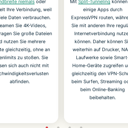
ndbreite niemals
oder
Mit
Split-Tunneling
können 
elt Ihre Verbindung, weil
einige Apps durch
iele Daten verbrauchen.
ExpressVPN routen, währ
reamen Sie 4K-Videos,
Sie mit anderen Ihre regul
ragen Sie große Dateien
Internetverbindung nutz
d nutzen Sie mehrere
können. Daher können S
te gleichzeitig, ohne an
weiterhin auf Drucker, N
enlimits zu stoßen. Sie
Laufwerke sowie Smart
en sich auch nicht mit
Home-Geräte zugreifen 
chwindigkeitsverlusten
gleichzeitig den VPN-Sch
abfinden.
beim Surfen, Streaming o
beim Online-Banking
beibehalten.