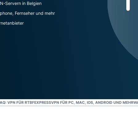
und mehr.
Intelligenz basiert.
PN-Servern in Belgien
Identity
tphone, Fernseher und mehr
Defender
rnetanbieter
Leistungsstarke
Suite mit Tools
für ID-Schutz,
Monitorung und
Datenlöscung
AQ: VPN FÜR RTBF
EXPRESSVPN FÜR PC, MAC, IOS, ANDROID UND MEHR
WA