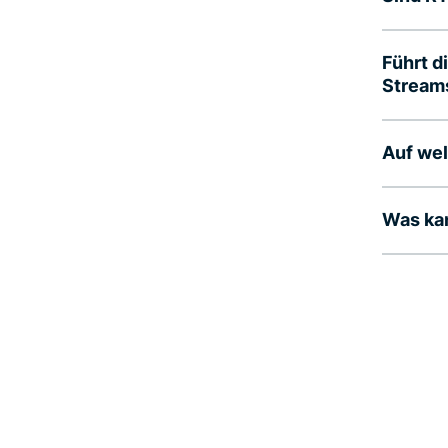
Führt d
Stream
Auf we
Was ka