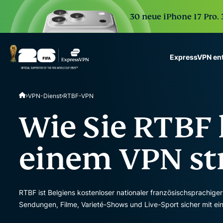
30 neue iPhone 17 Pro.
ExpressVPN en
ExpressVPN for Teams
VPN-Dienst
RTBF-VPN
VPN protection for grow
to deploy, simple to man
Wie Sie RTBF 
scale.
einem VPN s
RTBF ist Belgiens kostenloser nationaler französischsprachige
Sendungen, Filme, Varieté-Shows und Live-Sport sicher mit 