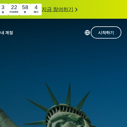
3
22
58
3
지금 참여하기
일
HOURS
분
SEC
품
내 계정
시작하기
113개 국가의 서버
Intego
초고속 VPN
com
Award-
게임용 VPN
winning
ExpressVPN 소개
macOS
상의
antivirus,
사용
firewall,
료
인 첨단 개인정보 보호 및 보안 도구를 이용해 보
system tools,
 더욱 탁월한 디지털 라이프를 선사합니다.
and more.