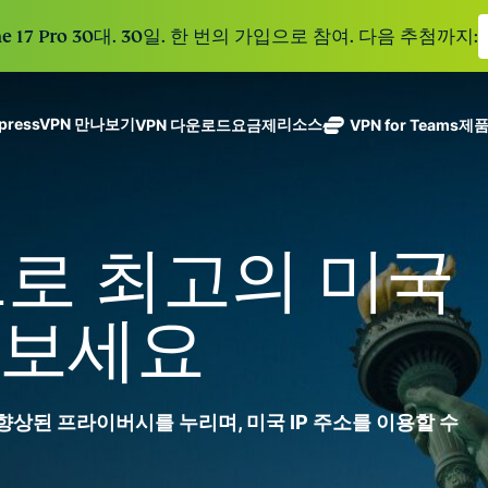
e 17 Pro 30대. 30일. 한 번의 가입으로 참여. 다음 추첨까지:
xpressVPN 만나보기
리소스
VPN 다운로드
요금제
VPN for Teams
제
ExpressVPN
ExpressMailGuard
113개 국가의
Get fast, secure
메일 수신함과 신원을
안전한 서버를
노로그 정책
Windows
VPN이란?
NEW
ing teams. Easy
보호하는 비공개 이메
갖춘 업계 최고
여러 기기에서 사용 가능
MacOS
입문자용 VPN
NEW
age, built to
N으로 최고의 미국
일 릴레이 서비스입니
의 초고속 VPN
holiday.
안전하게 이용하는 온라인 서비스
Linux
VPN 사용 방법
NEW
다.
입니다.
eSIM
모든 기능 살펴보기
VPN 암호화 정보
ExpressAI
150개 이
 보세요
컨피덴셜 컴퓨
지역에서 
ExpressKeys
팅으로 구동되
가능한 무
안전한 비밀번
하나의 구독으로 종합적
어 프라이버시
eSIM.
호 관리와 다중
세요. 완벽한 작동으로
중심 인공 지
인증 등을 제공
 향상된 프라이버시를 누리며, 미국 IP 주소를 이용할 수
능을 선사하는
합니다.
모든 제품 보기
최초의 소비자
용 AI입니다.