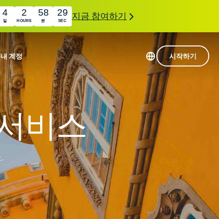
4
2
58
28
지금 참여하기
일
HOURS
분
SEC
품
내 계정
시작하기
113개 국가의 서버
Intego
초고속 VPN
 서비스
Award-
게임용 VPN
com
winning
ExpressVPN 소개
macOS
antivirus,
0+
.
firewall,
s.
인 첨단 개인정보 보호 및 보안 도구를 이용해 보
system tools,
 더욱 탁월한 디지털 라이프를 선사합니다.
and more.