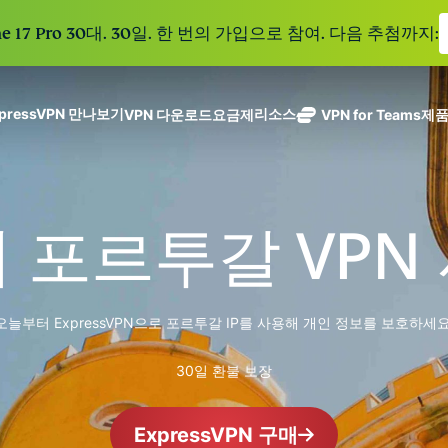
e 17 Pro 30대. 30일. 한 번의 가입으로 참여. 다음 추첨까지:
xpressVPN 만나보기
리소스
VPN 다운로드
요금제
VPN for Teams
제
ExpressVPN
ExpressMailGuard
113개 국가의
Get fast, secure
메일 수신함과 신원을
안전한 서버를
노로그 정책
Windows
VPN이란?
NEW
ing teams. Easy
보호하는 비공개 이메
갖춘 업계 최고
여러 기기에서 사용 가능
MacOS
입문자용 VPN
NEW
age, built to
 포르투갈 VPN
일 릴레이 서비스입니
의 초고속 VPN
안전하게 이용하는 온라인 서비스
Linux
VPN 사용 방법
NEW
다.
holiday.
입니다.
모든 기능 살펴보기
VPN 암호화 정보
eSIM
ExpressAI
Free eSIM
컨피덴셜 컴퓨
ExpressKeys
across 15
오늘부터 ExpressVPN으로 포르투갈 IP를 사용해 개인 정보를 보호하세요
팅으로 구동되
안전한 비밀번
destination
하나의 구독으로 종합적
어 프라이버시
호 관리와 다중
세요. 완벽한 작동으로
중심 인공 지
30일 환불 보장
인증 등을 제공
능을 선사하는
합니다.
모든 제품 보기
최초의 소비자
ExpressVPN 구매
용 AI입니다.