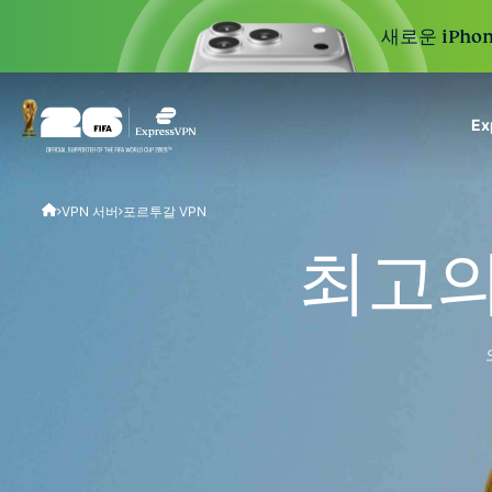
새로운 iPhon
E
ExpressVPN for Teams
VPN 서버
포르투갈 VPN
VPN protection for grow
to deploy, simple to man
최고의
scale.