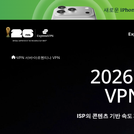
새로운 iPhon
E
ExpressVPN for Teams
VPN 서버
아르헨티나 VPN
VPN protection for grow
to deploy, simple to man
20
scale.
V
ISP의 콘텐츠 기반 속