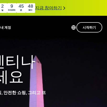
2
9
45
47
지금 참여하기
일
HOURS
분
SEC
품
내 계정
시작하기
113개 국가의 서버
Intego
초고속 VPN
헨티나
com
Award-
게임용 VPN
winning
ExpressVPN 소개
macOS
상의
세요
antivirus,
사용
firewall,
료
인 첨단 개인정보 보호 및 보안 도구를 이용해 보
system tools,
 더욱 탁월한 디지털 라이프를 선사합니다.
and more.
 안전한 쇼핑, 그리고 프