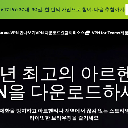
e 17 Pro 30대. 30일. 한 번의 가입으로 참여. 다음 추첨까지:
xpressVPN 만나보기
리소스
VPN 다운로드
요금제
VPN for Teams
제
ExpressVPN
ExpressMailGuard
113개 국가의
Get fast, secure
메일 수신함과 신원을
안전한 서버를
노로그 정책
Windows
VPN이란?
NEW
ing teams. Easy
보호하는 비공개 이메
갖춘 업계 최고
여러 기기에서 사용 가능
MacOS
입문자용 VPN
NEW
age, built to
26년 최고의 아르
일 릴레이 서비스입니
의 초고속 VPN
holiday.
안전하게 이용하는 온라인 서비스
Linux
VPN 사용 방법
NEW
다.
입니다.
eSIM
모든 기능 살펴보기
VPN 암호화 정보
ExpressAI
150개 이
PN을 다운로드하
컨피덴셜 컴퓨
지역에서 
ExpressKeys
팅으로 구동되
가능한 무
안전한 비밀번
하나의 구독으로 종합적
어 프라이버시
eSIM.
호 관리와 다중
세요. 완벽한 작동으로
중심 인공 지
인증 등을 제공
도 제한을 방지하고 아르헨티나 전역에서 끊김 없는 스트리밍,
능을 선사하는
합니다.
모든 제품 보기
라이빗한 브라우징을 즐기세요
최초의 소비자
용 AI입니다.