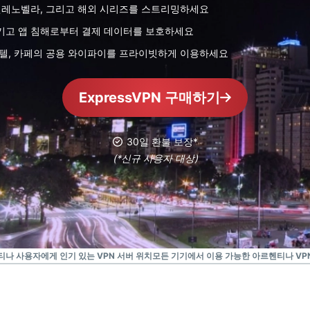
Identity
 텔레노벨라, 그리고 해외 시리즈를 스트리밍하세요
Defender
기고 앱 침해로부터 결제 데이터를 보호하세요
강력한 ID 보
호텔, 카페의 공용 와이파이를 프라이빗하게 이용하세요
호, 모니터링,
데이터 삭제
도구 모음입니
ExpressVPN 구매하기
다.
30일 환불 보장*
(*신규 사용자 대상)
나 사용자에게 인기 있는 VPN 서버 위치
모든 기기에서 이용 가능한 아르헨티나 VP