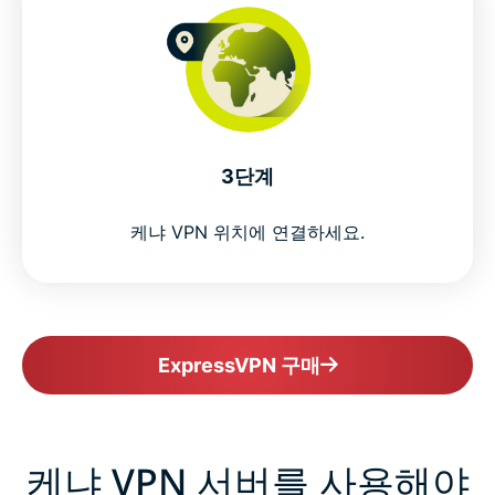
Popular VPN server locations for Kenya users
Is VPN use legal in Kenya?
Why millions choose ExpressVPN
3단계
Kenya VPN FAQs
케냐 VPN 위치에 연결하세요.
ExpressVPN for all countries
Get ExpressVPN for Kenya risk-free
ExpressVPN 구매
케냐 VPN 서버를 사용해야