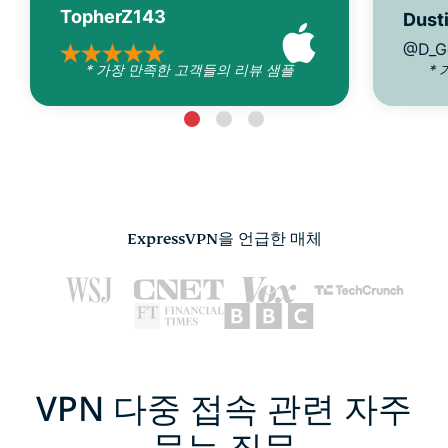
TopherZ143
Dusti
@D_G
* 가장 만족한 고객들의 리뷰 샘플
*
ExpressVPN을 언급한 매체
VPN 다중 접속 관련 자주
묻는 질문