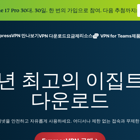
e 17 Pro 30대. 30일. 한 번의 가입으로 참여. 다음 추첨까지:
xpressVPN 만나보기
리소스
VPN 다운로드
요금제
VPN for Teams
제
ExpressVPN
ExpressMailGuard
113개 국가의
Get fast, secure
메일 수신함과 신원을
안전한 서버를
노로그 정책
Windows
VPN이란?
NEW
ing teams. Easy
보호하는 비공개 이메
갖춘 업계 최고
여러 기기에서 사용 가능
MacOS
입문자용 VPN
NEW
age, built to
5년 최고의 이집트
일 릴레이 서비스입니
의 초고속 VPN
holiday.
안전하게 이용하는 온라인 서비스
Linux
VPN 사용 방법
NEW
다.
입니다.
eSIM
모든 기능 살펴보기
VPN 암호화 정보
ExpressAI
150개 이
다운로드
컨피덴셜 컴퓨
지역에서 
ExpressKeys
팅으로 구동되
가능한 무
안전한 비밀번
하나의 구독으로 종합적
어 프라이버시
eSIM.
호 관리와 다중
세요. 완벽한 작동으로
중심 인공 지
인증 등을 제공
 인터넷을 안전하고 자유롭게 사용하세요. 어디서나 제한 없는 접속과 무제
능을 선사하는
합니다.
모든 제품 보기
최초의 소비자
용 AI입니다.