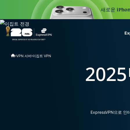
새로운 iPhon
E
ExpressVPN for Teams
VPN 서버
이집트 VPN
VPN protection for grow
to deploy, simple to man
202
scale.
ExpressVPN으로