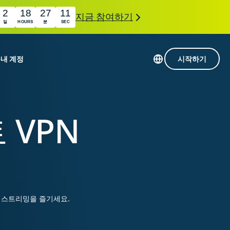
2
18
27
10
지금 참여하기
일
HOURS
분
SEC
품
내 계정
시작하기
113개 국가의 서버
Intego
초고속 VPN
 VPN
com
Award-
게임용 VPN
winning
ExpressVPN 소개
macOS
상의
antivirus,
사용
firewall,
료
인 첨단 개인정보 보호 및 보안 도구를 이용해 보
system tools,
 더욱 탁월한 디지털 라이프를 선사합니다.
and more.
한 스트리밍을 즐기세요.