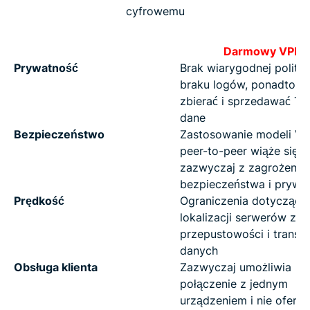
cyfrowemu
Darmowy VPN
Prywatność
Brak wiarygodnej polityk
braku logów, ponadto m
zbierać i sprzedawać Tw
dane
Bezpieczeństwo
Zastosowanie modeli VP
peer-to-peer wiąże się
zazwyczaj z zagrożeniam
bezpieczeństwa i prywa
Prędkość
Ograniczenia dotyczące
lokalizacji serwerów z li
przepustowości i transfe
danych
Obsługa klienta
Zazwyczaj umożliwia
połączenie z jednym
urządzeniem i nie oferuj