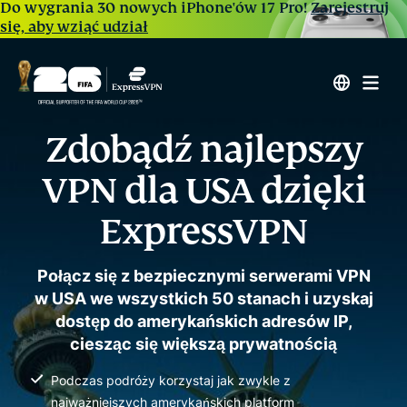
Do wygrania 30 nowych iPhone'ów 17 Pro!
Zarejestruj
się, aby wziąć udział
Zdobądź najlepszy
VPN dla USA dzięki
ExpressVPN
Połącz się z bezpiecznymi serwerami VPN
w USA we wszystkich 50 stanach i uzyskaj
dostęp do amerykańskich adresów IP,
ciesząc się większą prywatnością
Podczas podróży korzystaj jak zwykle z
najważniejszych amerykańskich platform