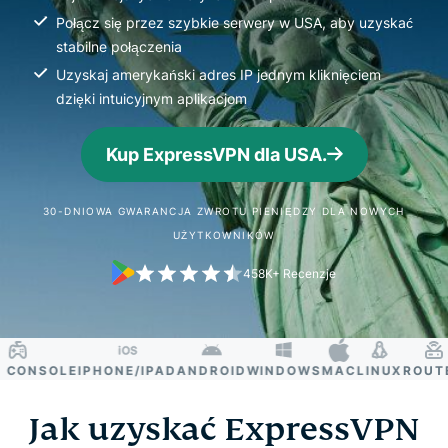
Połącz się przez szybkie serwery w USA, aby uzyskać
stabilne połączenia
Uzyskaj amerykański adres IP jednym kliknięciem
dzięki intuicyjnym aplikacjom
Kup ExpressVPN dla USA.
30-DNIOWA GWARANCJA ZWROTU PIENIĘDZY DLA NOWYCH
UŻYTKOWNIKÓW
458K+ Recenzje
ONSOLE
IPHONE/IPAD
ANDROID
WINDOWS
MAC
LINUX
ROUTER
Jak uzyskać ExpressVPN