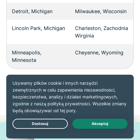
Detroit, Michigan
Milwaukee, Wisconsin
Lincoln Park, Michigan
Charleston, Zachodnia
Wirginia
Minneapolis,
Cheyenne, Wyoming
Minnesota
Zarejestruj się w ExpressVPN
Popularne lokalizacje
Wygraj jeden z 30 nowych
Live Chat
iPhone'ów 17 Pro!