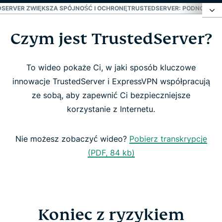
SERVER ZWIĘKSZA SPÓJNOŚĆ I OCHRONĘ
TRUSTEDSERVER: PODNOSIMY
Czym jest TrustedServer?
Czym jest TrustedServer?
Koniec z ryzykiem związanym z twardymi dyskami
To wideo pokaże Ci, w jaki sposób kluczowe
innowacje TrustedServer i ExpressVPN współpracują
ze sobą, aby zapewnić Ci bezpieczniejsze
TrustedServer zwiększa spójność i ochronę
korzystanie z Internetu.
TrustedServer: podnosimy poprzeczkę
Nie możesz zobaczyć wideo?
Pobierz transkrypcję
bezpieczeństwa
(PDF, 84 kb)
Zdobądź jedyny VPN z technologią TrustedServer
Koniec z ryzykiem