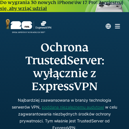
Do wygrania 30 nowych iPhone'ów 17 Pro!
Zarejestruj
się, aby wziąć udział
Ochrona
TrustedServer:
wyłącznie z
ExpressVPN
Najbardziej zaawansowana w branży technologia
serwerów VPN,
poddana niezależnemu audytowi
w celu
zagwarantowania niezbędnych środków ochrony
prywatności. Tym właśnie jest TrustedServer od
ExpressVPN.