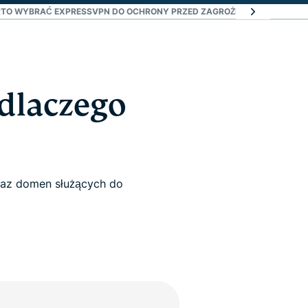
TO WYBRAĆ EXPRESSVPN DO OCHRONY PRZED ZAGROŻENIAMI?
CO UŻYT
 dlaczego
oraz domen służących do