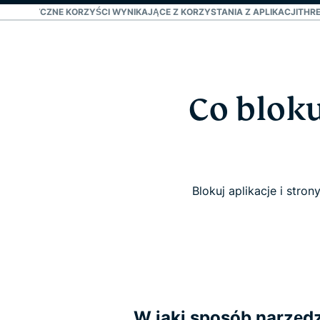
A
PRAKTYCZNE KORZYŚCI WYNIKAJĄCE Z KORZYSTANIA Z APLIKACJI
THRE
Co bloku
Blokuj aplikacje i str
W jaki sposób narzędz