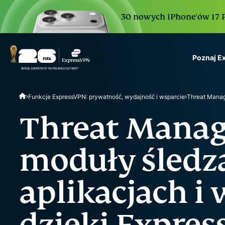
30 nowych iPhone'ów 17 Pr
Poznaj E
ExpressVPN for Teams
Funkcje ExpressVPN: prywatność, wydajność i wsparcie
Threat Mana
VPN protection for grow
to deploy, simple to man
Threat Manage
scale.
moduły śledz
aplikacjach i
dzięki Expre