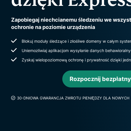
Zapobiegaj niechcianemu śledzeniu we wszystk
ochronie na poziomie urządzenia
Blokuj moduły śledzące i złośliwe domeny w całym system
Uniemożliwiaj aplikacjom wysyłanie danych behawioral
Zyskaj wielopoziomową ochronę i prywatność dzięki jed
Rozpocznij bezpłatny
30-DNIOWA GWARANCJA ZWROTU PIENIĘDZY DLA NOWYC