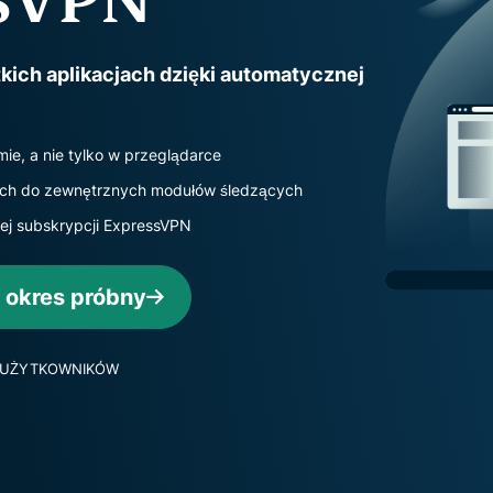
oparta na
hasłami,
poufnym
uwierzytelnianie
przetwarzaniu
wieloskładnikowe
ich aplikacjach dzięki automatycznej
danych,
i nie tylko.
zapewniająca
inteligencję
opartą na
ie, a nie tylko w przeglądarce
prywatności.
nych do zewnętrznych modułów śledzących
Identity
nej subskrypcji ExpressVPN
Defender
Potężny
zestaw
 okres próbny
narzędzi do
ochrony
tożsamości,
H UŻYTKOWNIKÓW
monitorowania
i usuwania
danych