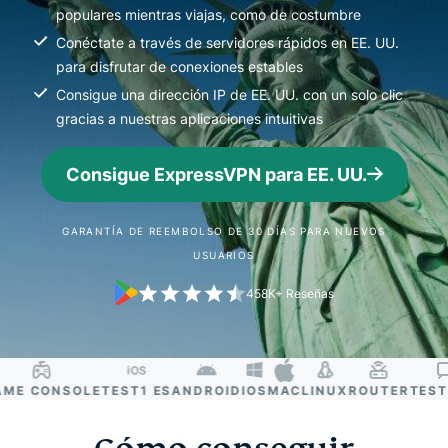
populares mientras viajas, como de costumbre
Conéctate a través de servidores rápidos en EE. UU.
para disfrutar de conexiones estables
Consigue una dirección IP de EE. UU. con un solo clic
gracias a nuestras aplicaciones intuitivas
Consigue ExpressVPN para EE. UU.
GARANTÍA DE REEMBOLSO DE 30 DÍAS PARA NUEVOS
USUARIOS
458K+ Reseñas
E CONSOLE
TEST1 ES
ANDROID
IOS
MAC
LINUX
ROUTER
TEST2 