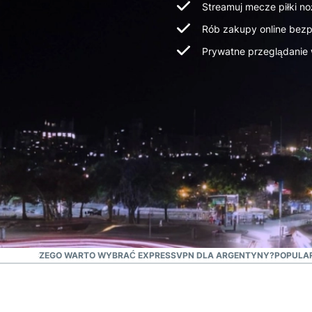
Streamuj mecze piłki no
Rób zakupy online bezpi
Prywatne przeglądanie w 
NIE
DLACZEGO WARTO WYBRAĆ EXPRESSVPN DLA ARGENTYNY?
POPULAR