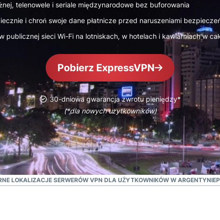
oparta na
żnej, telenowele i seriale międzynarodowe bez buforowania
hasłami,
poufnym
uwierzytelnianie
ecznie i chroń swoje dane płatnicze przed naruszeniami bezpieczeń
przetwarzaniu
wieloskładnikowe
danych,
publicznej sieci Wi-Fi na lotniskach, w hotelach i kawiarniach w cał
i nie tylko.
zapewniająca
inteligencję
Pobierz ExpressVPN
opartą na
prywatności.
Identity
30-dniowa gwarancja zwrotu pieniędzy*
Defender
(*dla nowych użytkowników)
Potężny
zestaw
narzędzi do
ochrony
tożsamości,
monitorowania
i usuwania
NE LOKALIZACJE SERWERÓW VPN DLA UŻYTKOWNIKÓW W ARGENTYNIE
P
danych