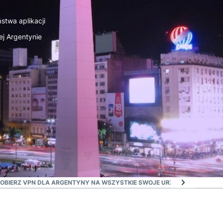
stwa aplikacji
ej Argentynie
OBIERZ VPN DLA ARGENTYNY NA WSZYSTKIE SWOJE URZĄDZENIA
CO JES