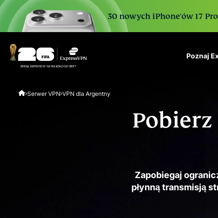
30 nowych iPhone'ów 17 Pro. 
Poznaj E
ExpressVPN for Teams
Serwer VPN
VPN dla Argentny
VPN protection for grow
to deploy, simple to man
Pobierz
scale.
Zapobiegaj ogranic
płynną transmisją s