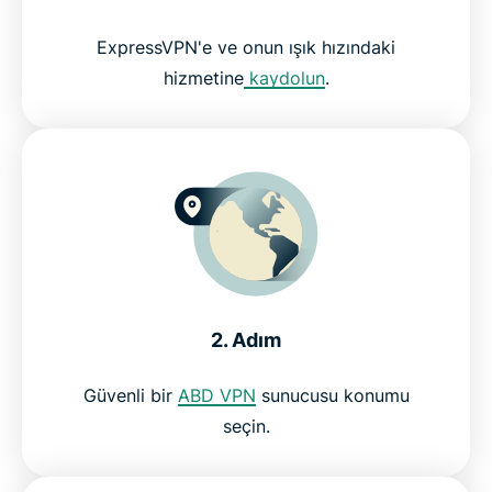
SSS: VPN ile HBO izleyin
ExpressVPN'e ve onun ışık hızındaki
hizmetine
kaydolun
.
ExpressVPN ile video izlemeye başlayın
İzleyiciler neden ExpressVPN'i seviyor
Neden ExpressVPN kullanmalısınız?
Dünyanın her yerinden sunucular
2. Adım
HBO'yu VPN ile taahhütsüz izleyin
Güvenli bir
ABD VPN
sunucusu konumu
seçin.