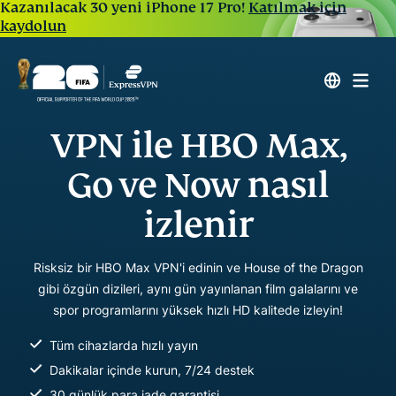
Kazanılacak 30 yeni iPhone 17 Pro!
Katılmak için
kaydolun
VPN ile HBO Max,
Go ve Now nasıl
izlenir
Risksiz bir HBO Max VPN'i edinin ve House of the Dragon
gibi özgün dizileri, aynı gün yayınlanan film galalarını ve
spor programlarını yüksek hızlı HD kalitede izleyin!
Tüm cihazlarda hızlı yayın
Dakikalar içinde kurun, 7/24 destek
30 günlük para iade garantisi