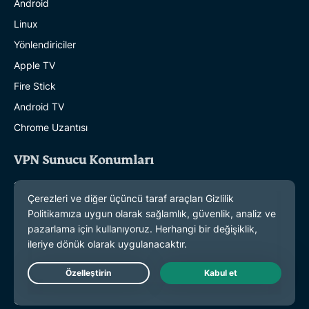
Android
Linux
Yönlendiriciler
Apple TV
Fire Stick
Android TV
Chrome Uzantısı
VPN Sunucu Konumları
113 Ülkede VPN Sunucusu
ABD VPN
Birleşik Krallık VPN
Kanada VPN
Avustralya VPN
Live Chat
Özellikler