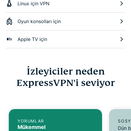
Linux için VPN
Oyun konsolları için
Apple TV için
İzleyiciler neden
ExpressVPN'i seviyor
YORUMLAR
SOSY
Mükemmel
Dün b