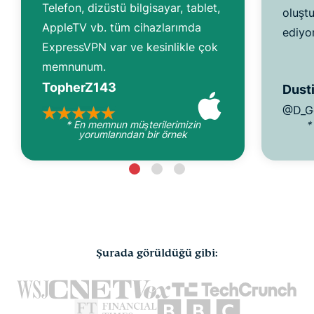
Telefon, dizüstü bilgisayar, tablet,
oluşt
AppleTV vb. tüm cihazlarımda
ediyo
ExpressVPN var ve kesinlikle çok
memnunum.
TopherZ143
Dusti
@D_G
* En memnun müşterilerimizin
*
yorumlarından bir örnek
Şurada görüldüğü gibi: