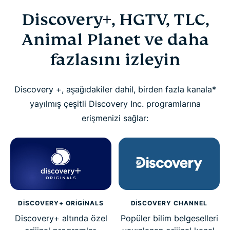
Discovery+, HGTV, TLC,
Animal Planet ve daha
fazlasını izleyin
Discovery +, aşağıdakiler dahil, birden fazla kanala*
yayılmış çeşitli Discovery Inc. programlarına
erişmenizi sağlar:
DISCOVERY+ ORIGINALS
DISCOVERY CHANNEL
Discovery+ altında özel
Popüler bilim belgeselleri