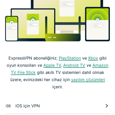
ExpressVPN aboneliğiniz;
PlayStation
ve
Xbox
gibi
oyun konsolları ve
Apple TV
,
Android TV
ve
Amazon
TV Fire Stick
gibi akıllı TV sistemleri dahil olmak
üzere, evinizdeki her cihaz için
yazılım çözümleri
içerir.
iOS için VPN