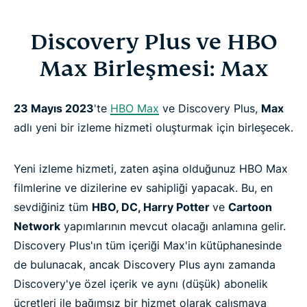
Discovery Plus ve HBO
Max Birleşmesi: Max
23 Mayıs 2023
'te
HBO Max
ve Discovery Plus,
Max
adlı yeni bir izleme hizmeti oluşturmak için birleşecek.
Yeni izleme hizmeti, zaten aşina olduğunuz HBO Max
filmlerine ve dizilerine ev sahipliği yapacak. Bu, en
sevdiğiniz tüm
HBO, DC, Harry Potter
ve
Cartoon
Network
yapımlarının mevcut olacağı anlamına gelir.
Discovery Plus'ın tüm içeriği Max'in kütüphanesinde
de bulunacak, ancak Discovery Plus aynı zamanda
Discovery'ye özel içerik ve aynı (düşük) abonelik
ücretleri ile bağımsız bir hizmet olarak çalışmaya