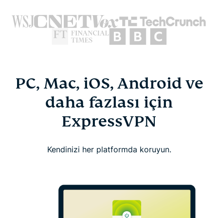
PC, Mac, iOS, Android ve
daha fazlası için
ExpressVPN
Kendinizi her platformda koruyun.