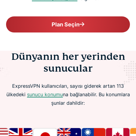
Plan Seçin
Dünyanın her yerinden
sunucular
ExpressVPN kullanıcıları, sayısı giderek artan 113
ülkedeki
sunucu konumu
na bağlanabilir. Bu konumlara
şunlar dahildir: