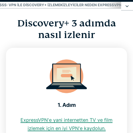
SSS: VPN ILE DISCOVERY+ IZLEMEK
İZLEYICILER NEDEN EXPRESSVPN'I SEV
Discovery+ 3 adımda
Discovery+ 3 adımda nasıl izlenir
nasıl izlenir
Discovery+, HGTV, TLC, Animal Planet ve daha
fazlasını izleyin
Discovery Plus ve HBO Max Birleşmesi: Max
SSS: VPN ile Discovery+ izlemek
İzleyiciler neden ExpressVPN'i seviyor
1. Adım
ExpressVPN'e yani internetten TV ve film
PC, Mac, iOS, Android ve daha fazlası için
izlemek için en iyi VPN'e kaydolun.
ExpressVPN