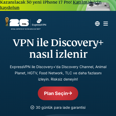
Kazanılacak 30 yeni iPhone 17 Pro!
Katılmak için
kaydolun
VPN ile Discovery+
nasıl izlenir
ExpressVPN ile Discovery+'da Discovery Channel, Animal
Planet, HGTV, Food Network, TLC ve daha fazlasını
izleyin. Risksiz deneyin!
Plan Seçin
30 günlük para iade garantisi