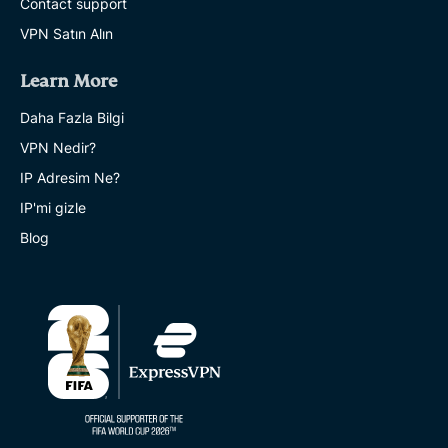
Contact support
VPN Satın Alın
Learn More
Daha Fazla Bilgi
VPN Nedir?
IP Adresim Ne?
IP'mi gizle
Blog