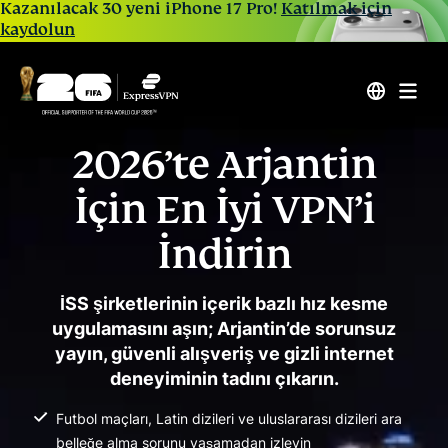
Kazanılacak 30 yeni iPhone 17 Pro!
Katılmak için
kaydolun
2026’te Arjantin
İçin En İyi VPN’i
İndirin
İSS şirketlerinin içerik bazlı hız kesme
uygulamasını aşın; Arjantin’de sorunsuz
yayın, güvenli alışveriş ve gizli internet
deneyiminin tadını çıkarın.
Futbol maçları, Latin dizileri ve uluslararası dizileri ara
belleğe alma sorunu yaşamadan izleyin