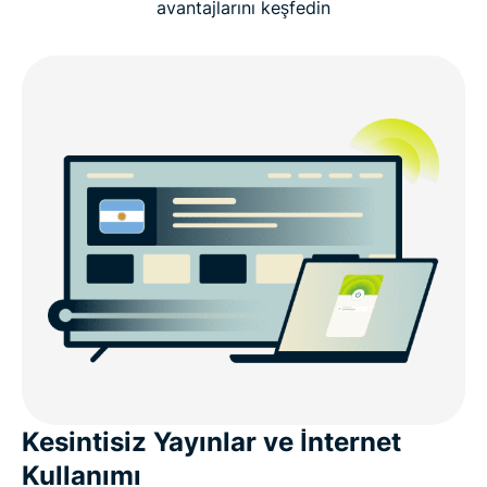
avantajlarını keşfedin
Alınır
Arjantin IP Adresinizi Anında Edinin
Hıza Hız Demeyin: Arjantin’deki ExpressVPN
Sunucuları
Arjantin İçin Neden ExpressVPN Tercih Edilmeli?
Arjantin’deki Kullanıcılar İçin Popüler VPN Sunucu
Konumları
Arjantin VPN’ini Tüm Cihazlarınıza İndirin
Kesintisiz Yayınlar ve İnternet
Kullanımı