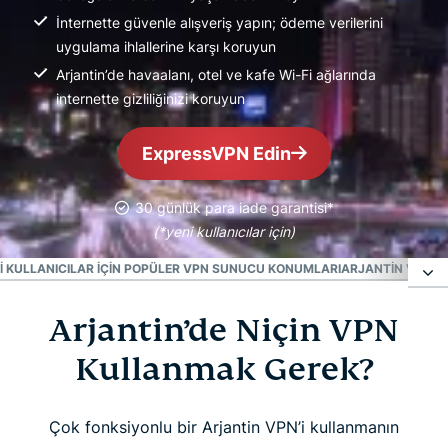
İnternette güvenle alışveriş yapın; ödeme verilerini
uygulama ihlallerine karşı koruyun
Arjantin’de havaalanı, otel ve kafe Wi-Fi ağlarında
internette gizliliğinizi koruyun
ExpressVPN Edin
30 günlük para iade garantisi*
(*yeni kullanıcılar için)
I KULLANICILAR İÇIN POPÜLER VPN SUNUCU KONUMLARI
ARJANTIN VPN’IN
Arjantin’de Niçin VPN
Arjantin’de Niçin VPN Kullanmak Gerek?
Kullanmak Gerek?
Arjantin VPN’i 3 Basit Adımda Nasıl Kurulur
Çok fonksiyonlu bir Arjantin VPN’i kullanmanın
ExpressVPN Nasıl Kurulur ve Arjantin IP’si Nasıl