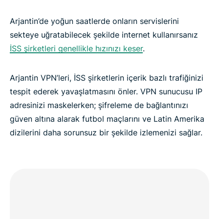
ExpressVPN’in Sunduğu Diğer Avantajlar
Arjantin’de yoğun saatlerde onların servislerini
Arjantin’de Ücretsiz VPN Kullanılır mı?
sekteye uğratabilecek şekilde internet kullanırsanız
İSS şirketleri genellikle hızınızı keser
.
Arjantin’de İnternet Gizliliğiyle İlgili Endişeler
Arjantin VPN’leri, İSS şirketlerin içerik bazlı trafiğinizi
ExpressVPN Hakkındaki Müşteri Yorumları
tespit ederek yavaşlatmasını önler. VPN sunucusu IP
adresinizi maskelerken; şifreleme de bağlantınızı
güven altına alarak futbol maçlarını ve Latin Amerika
Arjantin VPN’leriyle İlgili SSS
dizilerini daha sorunsuz bir şekilde izlemenizi sağlar.
Binlerce Global Sunucu
Arjantin için En İyi VPN’i İnceleyin