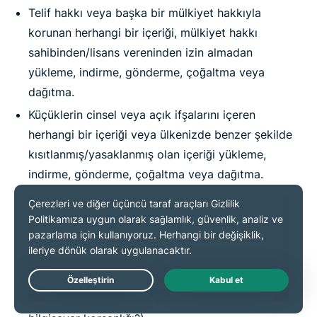
Telif hakkı veya başka bir mülkiyet hakkıyla
korunan herhangi bir içeriği, mülkiyet hakkı
sahibinden/lisans vereninden izin almadan
yükleme, indirme, gönderme, çoğaltma veya
dağıtma.
Küçüklerin cinsel veya açık ifşalarını içeren
herhangi bir içeriği veya ülkenizde benzer şekilde
kısıtlanmış/yasaklanmış olan içeriği yükleme,
indirme, gönderme, çoğaltma veya dağıtma.
Başka bir Abonenin Hizmetleri kullanmasını veya
bunlardan yararlanmasını kısıtlayan veya
engelleyen herhangi bir davranışta bulunma.
Uygun yetkilendirme olmaksızın bilgi işlem
cihazlarına erişmeye, onları incelemeye veya
Live Chat
bağlanmaya çalışma (yani, herhangi bir biçimde ?