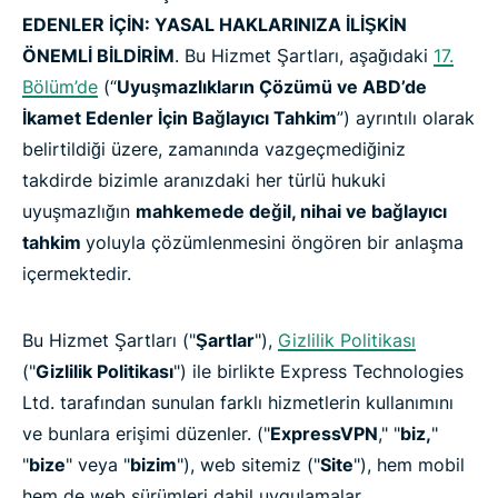
EDENLER İÇİN: YASAL HAKLARINIZA İLİŞKİN
ÖNEMLİ BİLDİRİM
. Bu Hizmet Şartları, aşağıdaki
17.
Bölüm’de
(“
Uyuşmazlıkların Çözümü ve ABD’de
İkamet Edenler İçin Bağlayıcı Tahkim
”) ayrıntılı olarak
belirtildiği üzere, zamanında vazgeçmediğiniz
takdirde bizimle aranızdaki her türlü hukuki
uyuşmazlığın
mahkemede değil, nihai ve bağlayıcı
tahkim
yoluyla çözümlenmesini öngören bir anlaşma
içermektedir.
Bu Hizmet Şartları ("
Şartlar
"),
Gizlilik Politikası
("
Gizlilik Politikası
") ile birlikte Express Technologies
Ltd. tarafından sunulan farklı hizmetlerin kullanımını
ve bunlara erişimi düzenler. ("
ExpressVPN
," "
biz,
"
"
bize
" veya "
bizim
"), web sitemiz ("
Site
"), hem mobil
hem de web sürümleri dahil uygulamalar