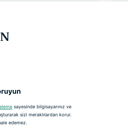
PN
koruyun
releme
sayesinde bilgisayarınız ve
uşturarak sizi meraklılardan korur.
ahale edemez.