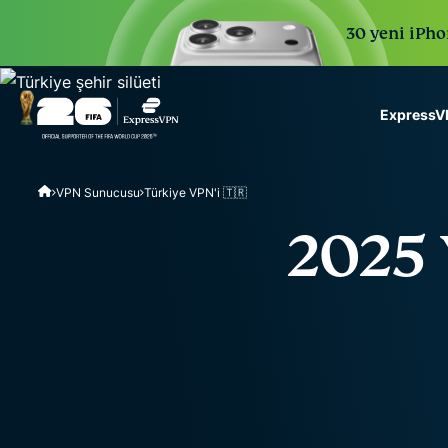
30 yeni iPhon
ExpressVP
ExpressVPN for Teams
VPN Sunucusu
Türkiye VPN'i 🇹🇷
VPN protection for grow
to deploy, simple to man
2025 
scale.