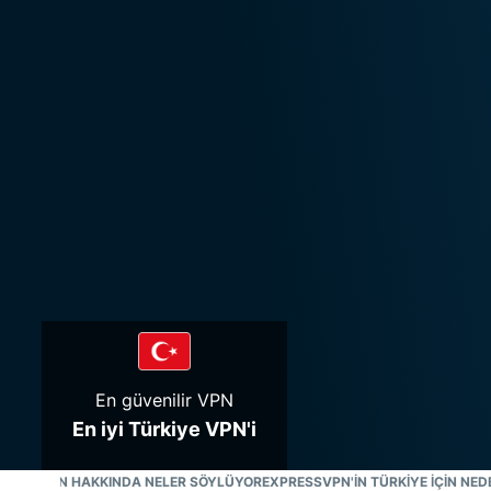
En güvenilir VPN
En iyi Türkiye VPN'i
PRESSVPN HAKKINDA NELER SÖYLÜYOR
EXPRESSVPN'IN TÜRKIYE IÇIN NE