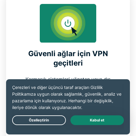
Güvenli ağlar için VPN
geçitleri
Karmaşık sistemleri yöneten veya dış
ortaklarla çalışan kuruluşlar için VPN geçidi
büyük bir kolaylık sağlar. Güvenli bir kontrol
noktası gibi davranarak ağlar arasındaki tüm
şifreli trafiği yönetir ve ofisler, iş ortakları
veya veri merkezleri arasında taşınırken
Live Chat
verilerin koruma altında kalmasını sağlar.