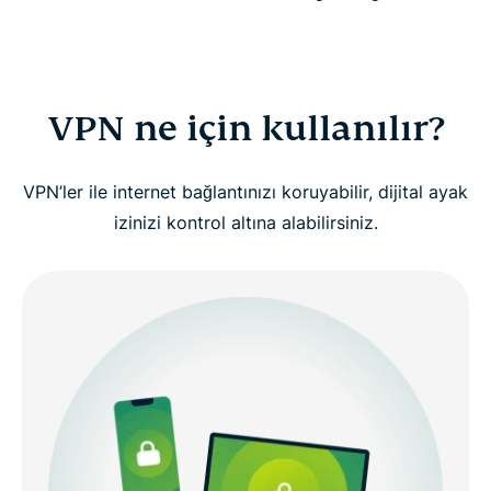
VPN’leri kimler kullanmalı?
İzleyin: Neden VPN kullanmalısınız?
VPN ne için kullanılır?
VPN nasıl çalışır?
VPN’ler ile internet bağlantınızı koruyabilir, dijital ayak
izinizi kontrol altına alabilirsiniz.
VPN türleri
Gelişmiş VPN kavramları (ileri düzeydeki
kullanıcılar için)
Neden ExpressVPN’i seçmelisiniz?
Ücretsiz VPN’ler mi ücretli VPN’ler mi: Neden
önemli?