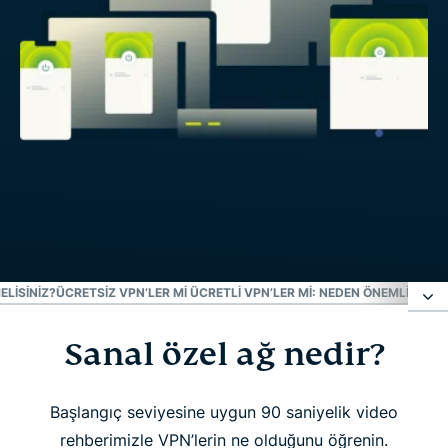
LISINIZ?
ÜCRETSIZ VPN’LER MI ÜCRETLI VPN’LER MI: NEDEN ÖNEMLI?
EXPR
Sanal özel ağ nedir?
Sanal özel ağ nedir?
VPN ne için kullanılır?
Başlangıç seviyesine uygun 90 saniyelik video
rehberimizle VPN’lerin ne olduğunu öğrenin.