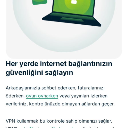
ExpressVPN’i tüm cihazlarınızda kullanın
ExpressVPN ile 3 kolay adımda VPN kullanmaya
başlayın
Kullanıcılar ExpressVPN hakkında ne diyor?
Her yerde internet bağlantınızın
güvenliğini sağlayın
SSS: Sanal özel ağlar hakkında
Arkadaşlarınızla sohbet ederken, faturalarınızı
ExpressVPN’i kullanmaya bugün başlayın
öderken,
oyun oynarken
veya yayınları izlerken
verileriniz, kontrolünüzde olmayan ağlardan geçer.
VPN kullanmak bu kontrole sahip olmanızı sağlar.