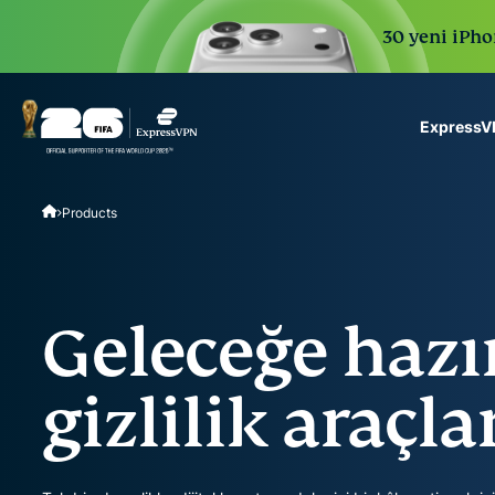
30 yeni iPhon
ExpressVP
ExpressVPN for Teams
Products
VPN protection for grow
to deploy, simple to man
scale.
Geleceğe hazır
gizlilik araçla