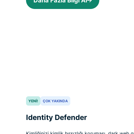
Daha Fazla Bilgi Al
YENI!
ÇOK YAKINDA
Identity Defender
Kimliğinizi kimlik hırsızlığı koruması, dark web 