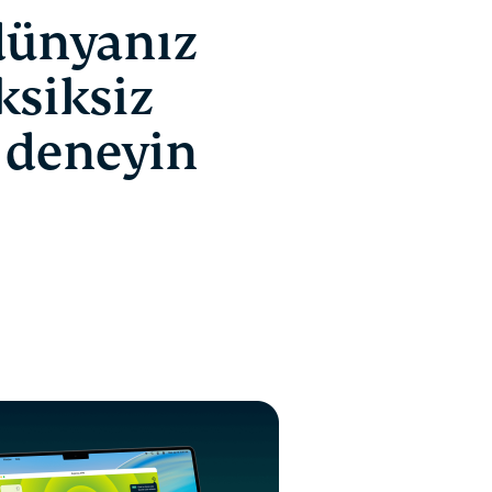
 dünyanız
ksiksiz
 deneyin