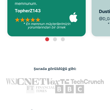
memnunum.
TopherZ143
Dusti
@D_G
* En memnun müşterilerimizin
*
yorumlarından bir örnek
Şurada görüldüğü gibi: