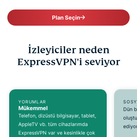
Plan Seçin
İzleyiciler neden
ExpressVPN'i seviyor
YORUMLAR
SOSY
Mükemmel
Dün b
Telefon, dizüstü bilgisayar, tablet,
oluşt
AppleTV vb. tüm cihazlarımda
ediyo
ExpressVPN var ve kesinlikle çok