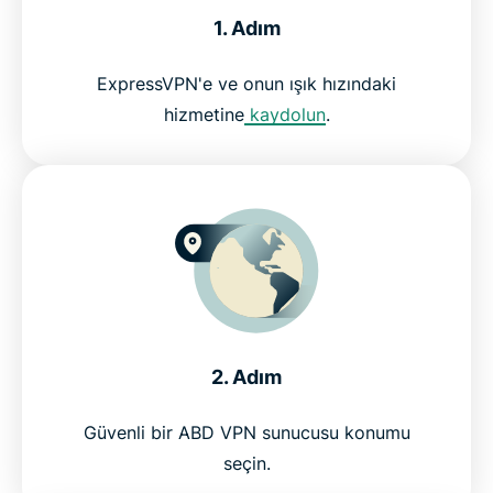
1. Adım
İzleyiciler neden ExpressVPN'i seviyor
ExpressVPN'e ve onun ışık hızındaki
hizmetine
kaydolun
.
Neden ExpressVPN kullanmalısınız?
ExpressVPN kullanarak Showtime'ı risksiz izleyin
2. Adım
Güvenli bir ABD VPN sunucusu konumu
seçin.