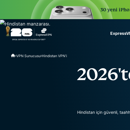
30 yeni iPhon
ExpressVP
ExpressVPN for Teams
VPN Sunucusu
Hindistan VPN'i
VPN protection for grow
to deploy, simple to man
2026't
scale.
Hindistan için güvenli, taah