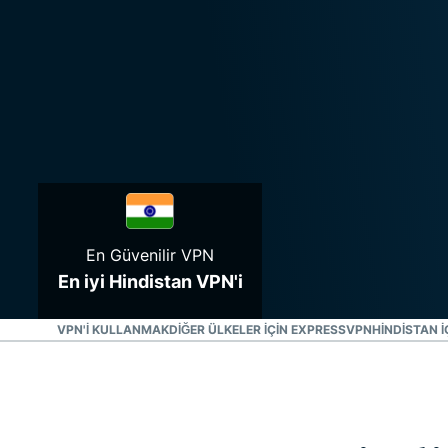
En Güvenilir VPN
En iyi Hindistan VPN'i
INDISTAN VPN'I KULLANMAK
DIĞER ÜLKELER IÇIN EXPRESSVPN
HINDISTAN I