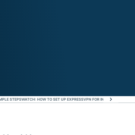
IMPLE STEPS
WATCH: HOW TO SET UP EXPRESSVPN FOR INDIA
WHY USE AN 