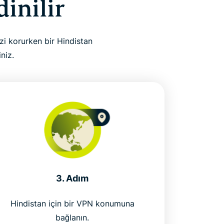
dinilir
izi korurken bir Hindistan
niz.
3. Adım
Hindistan için bir VPN konumuna
bağlanın.