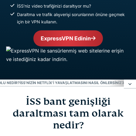
İSS'niz video trafiğinizi daraltıyor mu?
Daraltma ve trafik alışverişi sorunlarının önüne geçmek
için bir VPN kullanın.
ExpressVPN Edinin
OLU NEDIR?
İSS'NIZIN NETFLIX'I YAVAŞLATMASINI NASIL ÖNLERSINIZ
3 KOLA
İSS bant genişliği
İSS bant genişliği daraltması tam olarak nedir?
daraltması tam olarak
İnternetinizin yavaşlatıldığını nasıl anlarsınız
nedir?