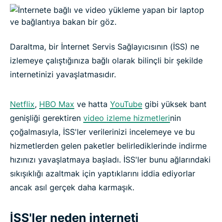
Bant genişliği daraltmasını atlatmanın en iyi yolu
nedir?
İSS'nizin Netflix'i yavaşlatmasını nasıl önlersiniz
Daraltma, bir İnternet Servis Sağlayıcısının (İSS) ne
izlemeye çalıştığınıza bağlı olarak bilinçli bir şekilde
internetinizi yavaşlatmasıdır.
3 kolay adımda İSS daraltmasının önüne geçin
Netflix
,
HBO Max
ve hatta
YouTube
gibi yüksek bant
Sıkça sorulan sorular: İSS daraltması
genişliği gerektiren
video izleme hizmetleri
nin
çoğalmasıyla, İSS'ler verilerinizi incelemeye ve bu
İSS'lerin video izleme hızınızı yavaşlatmasına izin
hizmetlerden gelen paketler belirlediklerinde indirme
vermeyin
hızınızı yavaşlatmaya başladı. İSS'ler bunu ağlarındaki
sıkışıklığı azaltmak için yaptıklarını iddia ediyorlar
ancak asıl gerçek daha karmaşık.
İSS'ler neden interneti