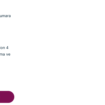
 numara
ion 4
lama ve