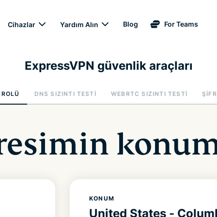
Blog
For Teams
Cihazlar
Yardım Alın
ExpressVPN güvenlik araçları
TROLÜ
DNS SIZINTI TESTI
WEBRTC SIZINTI TESTI
ŞIF
dresimin konum
KONUM
United States - Colu