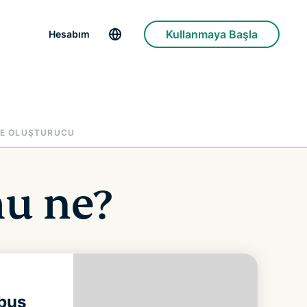
Kullanmaya Başla
Hesabım
RE OLUŞTURUCU
u ne?
mbus