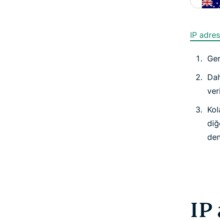
IP adres
Ger
Dah
veri
Kol
diğ
den
IP