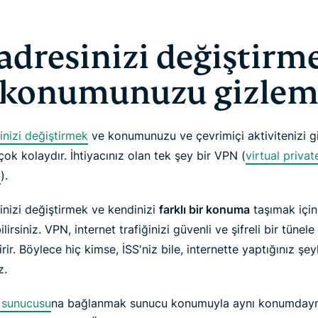
 adresinizi değiştirm
 konumunuzu gizlem
inizi değiştirmek
ve konumunuzu ve çevrimiçi aktivitenizi gi
ok kolaydır. İhtiyacınız olan tek şey bir VPN (
virtual privat
k
).
inizi değiştirmek ve kendinizi
farklı bir konuma
taşımak içi
ilirsiniz. VPN, internet trafiğinizi güvenli ve şifreli bir tünele
rir. Böylece hiç kimse, İSS'niz bile, internette yaptığınız şeyl
z.
sunucusu
na bağlanmak sunucu konumuyla aynı konumdaym