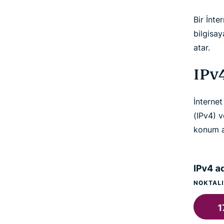
Bir İnte
bilgisay
atar.
IPv4
İnternet
(IPv4) v
konum a