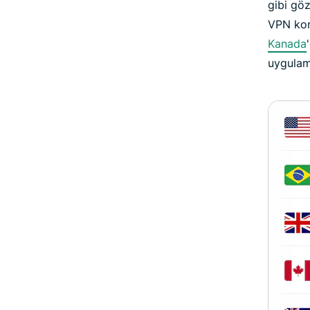
gibi gö
VPN konu
Kanada
uygulam