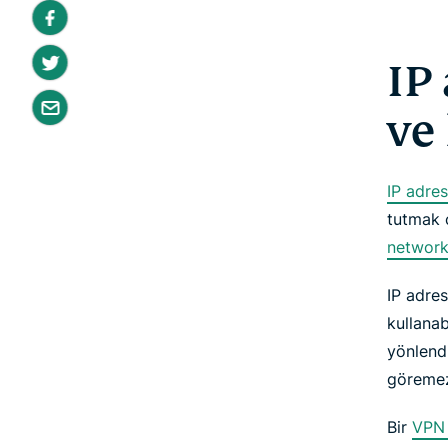
IP
ve
IP adres
tutmak ç
networ
IP adres
kullanab
yönlendi
göreme
Bir
VPN 