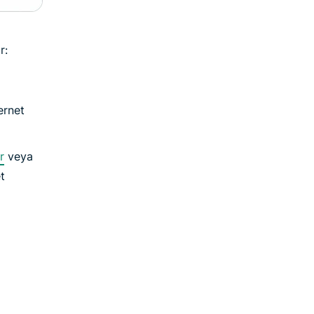
r:
ernet
r
veya
t