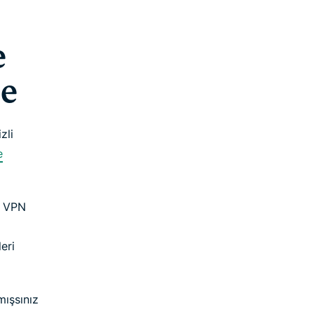
e
e
zli
e
n VPN
eri
ışsınız