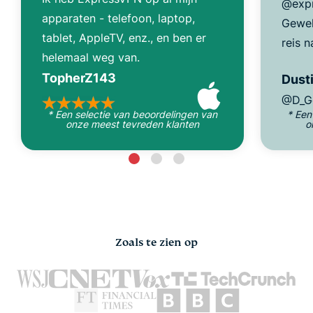
@expr
apparaten - telefoon, laptop,
Gewel
tablet, AppleTV, enz., en ben er
reis n
helemaal weg van.
TopherZ143
Dusti
@D_G
* Een selectie van beoordelingen van
* Een
onze meest tevreden klanten
o
Zoals te zien op