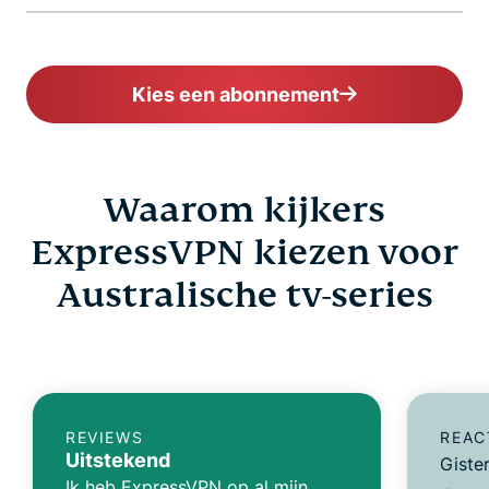
Kies een abonnement
Waarom kijkers
ExpressVPN kiezen voor
Australische tv-series
REVIEWS
REAC
Uitstekend
Giste
Ik heb ExpressVPN op al mijn