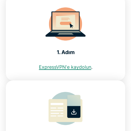
Hangi Birleşik Krallık dizilerini çevrimiçi
izleyebilirim?
ExpressVPN neden Birleşik Krallık TV'si izlemek
için en iyi VPN'dir
1. Adım
ExpressVPN ile Birleşik Krallık TV'si izlemeye
başlayın
ExpressVPN'e kaydolun
.
Sıkça Sorulan Sorular: Birleşik Krallık TV'si izlemek
İzleyiciler neden ExpressVPN'i seviyor
Tüm ülkeler için ExpressVPN