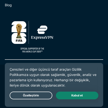
Blog
© 2026 ExpressVPN. Tüm hakları saklıdır.
Gizlilik Politikası
Hizmet Koşulları
Çerez Tercihleri
Live Chat