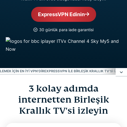
ExpressVPN Edinin
30 günlük para iade garantisi
EMEK IÇIN EN IYI VPN'DIR
EXPRESSVPN ILE BIRLEŞIK KRALLIK TV'SI IZLEM
3 kolay adımda
3 kolay adımda internetten Birleşik Krallık TV'si
izleyin
internetten Birleşik
Krallık TV'si izleyin
VPN Birleşik Krallık TV'siyle nasıl çalışır