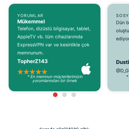
YORUMLAR
SOSY
Mükemmel
Dün b
Telefon, dizüstü bilgisayar, tablet,
oluşt
AppleTV vb. tüm cihazlarımda
ediyo
ExpressVPN var ve kesinlikle çok
memnunum.
TopherZ143
Dusti
@D_G
* En memnun müşterilerimizin
*
yorumlarından bir örnek