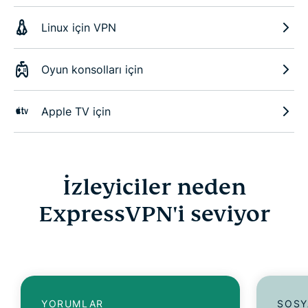
Linux için VPN
Oyun konsolları için
Apple TV için
İzleyiciler neden
ExpressVPN'i seviyor
YORUMLAR
SOSY