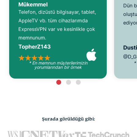
Mükemmel
Dün b
Telefon, dizüstü bilgisayar, tablet,
oluşt
AppleTV vb. tüm cihazlarımda
ediyo
ExpressVPN var ve kesinlikle çok
memnunum.
TopherZ143
Dusti
@D_G
* En memnun müşterilerimizin
*
yorumlarından bir örnek
Şurada görüldüğü gibi: