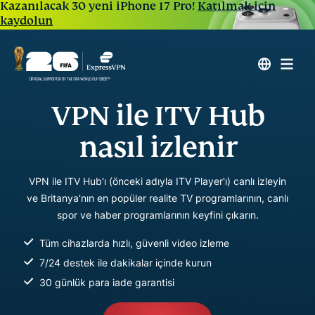
Kazanılacak 30 yeni iPhone 17 Pro!
Katılmak için
kaydolun
VPN ile ITV Hub
nasıl izlenir
VPN ile ITV Hub'ı (önceki adıyla ITV Player'ı) canlı izleyin
ve Britanya'nın en popüler realite TV programlarının, canlı
spor ve haber programlarının keyfini çıkarın.
Tüm cihazlarda hızlı, güvenli video izleme
7/24 destek ile dakikalar içinde kurun
30 günlük para iade garantisi