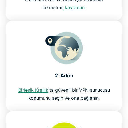
hizmetine
kaydolun
.
ITV için ExpressVPN'i 30 gün boyunca risksiz
deneyin
2. Adım
Birleşik Krallık
'ta güvenli bir VPN sunucusu
konumunu seçin ve ona bağlanın.