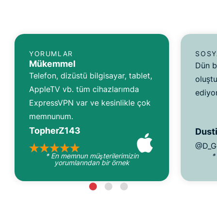
YORUMLAR
SOSY
Mükemmel
Dün b
Telefon, dizüstü bilgisayar, tablet,
oluşt
AppleTV vb. tüm cihazlarımda
ediyo
ExpressVPN var ve kesinlikle çok
memnunum.
TopherZ143
Dusti
@D_G
* En memnun müşterilerimizin
*
yorumlarından bir örnek