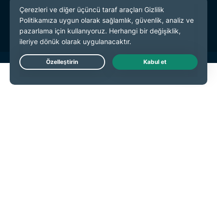
Hizmet Koşulları
Çerez Tercihleri
Live Chat