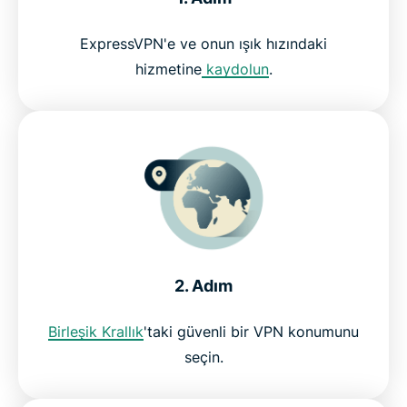
ExpressVPN'e ve onun ışık hızındaki
Neden ExpressVPN kullanmalısınız?
hizmetine
kaydolun
.
Now TV izlemek için risksiz VPN'i hemen edinin
2. Adım
Birleşik Krallık
'taki güvenli bir VPN konumunu
seçin.