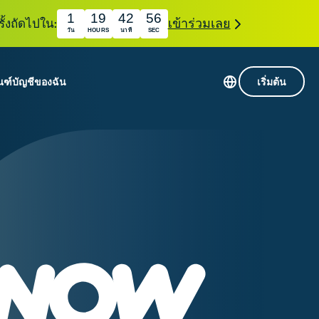
1
19
42
55
ั้งถัดไปใน:
เข้าร่วมเลย
วัน
HOURS
นาที
SEC
ณฑ์
บัญชีของฉัน
เริ่มต้น
เซิร์ฟเวอร์ใน 113 ประเทศ
Intego
านขั้นเริ่มต้น
VPN ความเร็วสูง
Award-
VPN สำหรับเล่นเกม
com
winning
หัสของ VPN
กี่ยวกับ ExpressVPN
macOS
น
antivirus,
firewall,
ชีจะมอบการเข้าถึงชุดเครื่องมือความเป็นส่วนตัว
system tools,
พิ่มขึ้นอย่างต่อเนื่องซึ่งสามารถใช้งานร่วมกันได้
and more.
ชีวิตดิจิทัลของคุณ