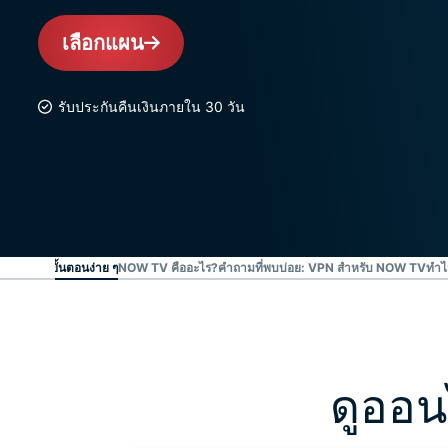
เลือกแผน
รับประกันคืนเงินภายใน 30 วัน
นนี้ใน 3 ขั้นตอนง่าย ๆ
NOW TV คืออะไร?
คำถามที่พบบ่อย: VPN สำหรับ NOW TV
ทำไ
ดูออน