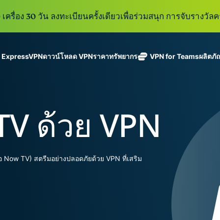
เครื่อง 30 วัน ลงทะเบียนครั้งเดียวเพื่อร่วมสนุก การจับรางวัลคร
ู ExpressVPN
ดาวน์โหลด VPN
ราคา
ทรัพยากร
VPN for Teams
ผลิตภั
ExpressVPN
ExpressMailGuard
VPN ที่เร็วที่สุด
Get fast, secure
ในสาขา
บริการ email relay
นโยบายการไม่บันทึกข้อมูล
Windows
VPN คืออะไร?
ใหม่
ing teams. Easy
อุตสาหกรรม
แบบส่วนตัวสำหรับ
ใช้ได้บนหลายอุปกรณ์
MacOS
VPN สำหรับผู้ใช้ง
ใหม่
age, built to
 TV ด้วย VPN
พร้อมเซิร์ฟเวอร์
ปกป้องกล่องข้อความ
เข้าถึงบริการออนไลน์อย่างปลอดภัย
Linux
วิธีใช้งาน VPN
ใหม่
holiday.
ที่ปลอดภัยใน
ขาเข้าและตัวตนของ
สำรวจดูคุณสมบัติทั้งหมด
อธิบายการเข้าร
เ
eSIM
ประเทศ 113
คุณ
eSIM ฟรีใ
ประเทศ
กว่า 150
ExpressAI
 Now TV) สตรีมอย่างปลอดภัยด้วย VPN ที่เสริม
ประเทศ
การสมัครสมาชิกหนึ่งบัญ
AI สำหรับผู้
ExpressKeys
และความปลอดภัยที่มีการเ
บริโภคราย
การจัดการรหัส
แรกที่ขับ
อย่างราบรื่นเพื่อยกระดับ
ผ่านที่มีความ
เคลื่อนโดย
ปลอดภัย การ
confidential
ดูผลิตภัณฑ์ทั้งหมด