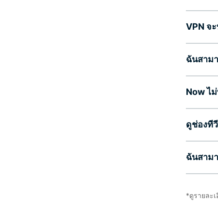
VPN จะท
ฉันสามา
Now ไม่
ดูช่องที
ฉันสามา
*ดูรายละเ